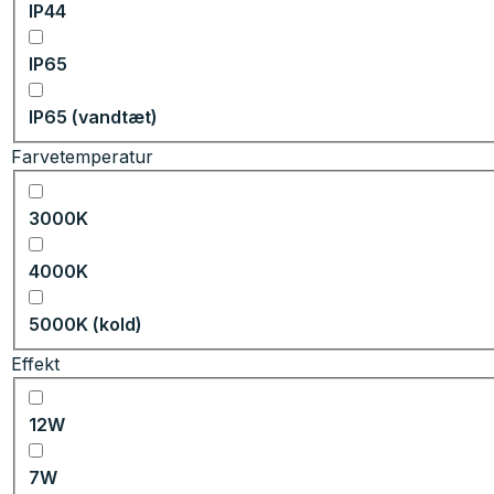
IP44
IP65
IP65 (vandtæt)
Farvetemperatur
3000K
4000K
5000K (kold)
Effekt
12W
7W