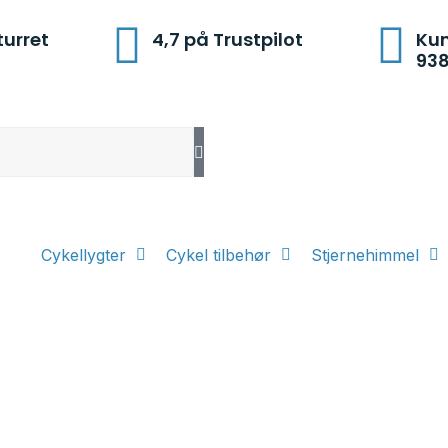
turret
4,7 på Trustpilot
Kun
93
Cykellygter
Cykel tilbehør
Stjernehimmel