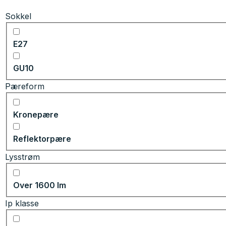
Sokkel
E27
GU10
Pæreform
Kronepære
Reflektorpære
Lysstrøm
Over 1600 lm
Ip klasse