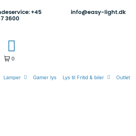
deservice: +45
info@easy-light.dk
87 3600
0
Lamper
Gamer lys
Lys til Fritid & biler
Outlet