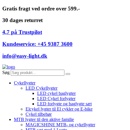
Videre
Gratis fragt ved ordre over 599.-
til
indhold
30 dages returret
4,7 på Trustpilot
Kundeservice: +45 9387 3600
info@easy-light.dk
Søg
Cykellygter
LED Cykellygter
LED cykel baglygter
LED Cykel forlygter
LED forlygte og baglygte sæt
Elcykel lygter til El cykler og E-bike
Cykel tilbehør
MTB lygter til den aktive familie
MAGICSHINE MTB- og cykellygter
MTB sæt med 1 Lygte