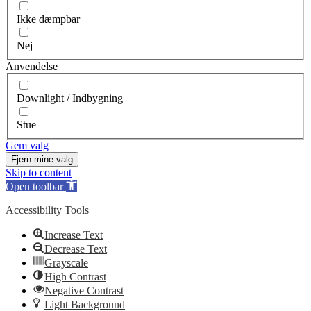
Ikke dæmpbar
Nej
Anvendelse
Downlight / Indbygning
Stue
Gem valg
Fjern mine valg
Skip to content
Open toolbar
Accessibility Tools
Increase Text
Decrease Text
Grayscale
High Contrast
Negative Contrast
Light Background