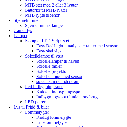
MTB sæt med 2 eller 3 lygter
Batterier til MTB lygter
MTB lygte tilbehør
Stjernehimmel
Stjernehimmel lampe
Gamer lys
Lamper
Komplet LED Strips sæt
Easy BedLight – natlys der tæner med sensor
Easy skabslys
Solcellelampe til væg
Solcellelamper til haven
Solcelle fakler
Solcelle projektør
Solcellelampe med sensor
solcellelampe indendørs
Led indbygningsspot
Køkken indbygningsspot
Indbygningsspot til udendørs brug
LED pærer
Lys til Fritid & biler
Lommelygter
Kraftig lommelygte
Lille lommelygte