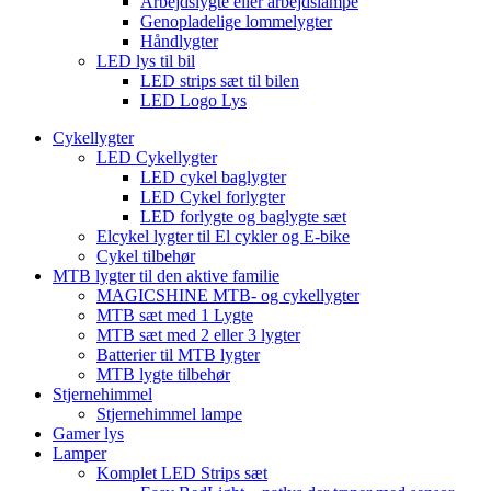
Arbejdslygte eller arbejdslampe
Genopladelige lommelygter
Håndlygter
LED lys til bil
LED strips sæt til bilen
LED Logo Lys
Cykellygter
LED Cykellygter
LED cykel baglygter
LED Cykel forlygter
LED forlygte og baglygte sæt
Elcykel lygter til El cykler og E-bike
Cykel tilbehør
MTB lygter til den aktive familie
MAGICSHINE MTB- og cykellygter
MTB sæt med 1 Lygte
MTB sæt med 2 eller 3 lygter
Batterier til MTB lygter
MTB lygte tilbehør
Stjernehimmel
Stjernehimmel lampe
Gamer lys
Lamper
Komplet LED Strips sæt