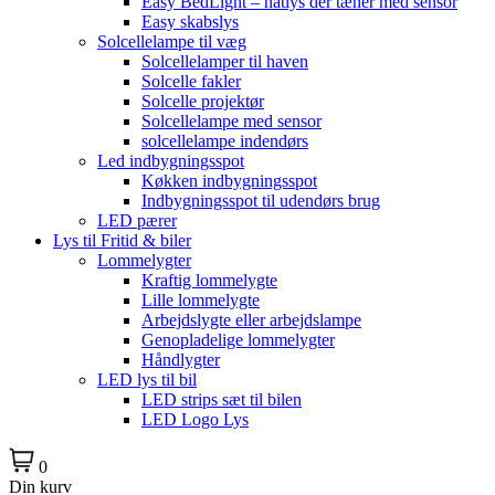
Easy BedLight – natlys der tæner med sensor
Easy skabslys
Solcellelampe til væg
Solcellelamper til haven
Solcelle fakler
Solcelle projektør
Solcellelampe med sensor
solcellelampe indendørs
Led indbygningsspot
Køkken indbygningsspot
Indbygningsspot til udendørs brug
LED pærer
Lys til Fritid & biler
Lommelygter
Kraftig lommelygte
Lille lommelygte
Arbejdslygte eller arbejdslampe
Genopladelige lommelygter
Håndlygter
LED lys til bil
LED strips sæt til bilen
LED Logo Lys
0
Din kurv