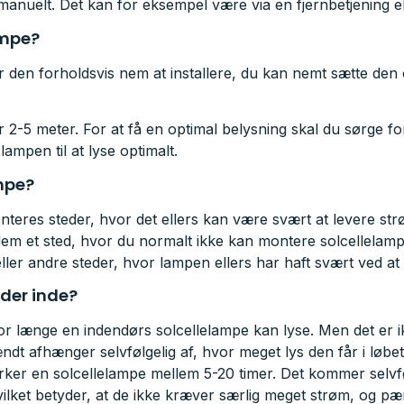
manuelt. Det kan for eksempel være via en fjernbetjening e
ampe?
 den forholdsvis nem at installere, du kan nemt sætte den 
 2-5 meter. For at få en optimal belysning skal du sørge for
lampen til at lyse optimalt.
ampe?
teres steder, hvor det ellers kan være svært at levere strø
m et sted, hvor du normalt ikke kan montere solcellelamp
ler andre steder, hvor lampen ellers har haft svært ved at 
dder inde?
vor længe en indendørs solcellelampe kan lyse. Men det er i
dt afhænger selvfølgelig af, hvor meget lys den får i løbe
rker en solcellelampe mellem 5-20 timer. Det kommer selvføl
vilket betyder, at de ikke kræver særlig meget strøm, og pæ