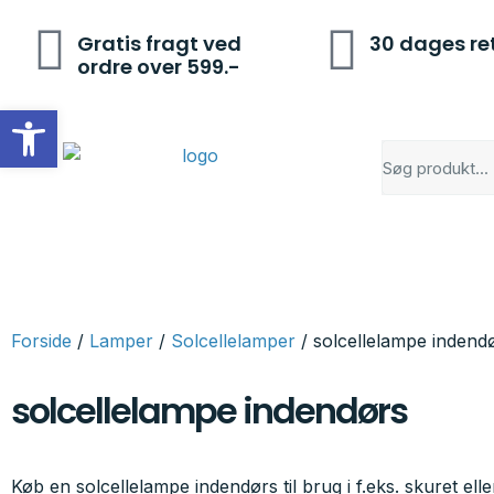
Gratis fragt ved
30 dages re
ordre over 599.-
Open toolbar
Forside
/
Lamper
/
Solcellelamper
/ solcellelampe indend
solcellelampe indendørs
Køb en solcellelampe indendørs til brug i f.eks. skuret ell