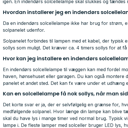
igen. En indendørs solcellelampe skal slukkes og tændes 
Hvordan installerer jeg en indendørs solcellel
Da en indendørs solcellelampe ikke har brug for strøm, er
solpanelet udenfor.
Solpanelet forbindes til lampen med et kabel, der typisk er
sollys som muligt. Det kræver ca. 4 timers sollys for at få 
Hvor kan jeg installere en indendørs solcellel
En indendørs solcellelampe til væggen kan med fordel mon
haven, hønsehuset eller garagen. Du kan også montere de
panelet et andet sted. Det kan fx være under et udhæng el
Kan en solcellelampe få nok sollys, når man si
Det korte svar er ja, der er selvfølgelig en grænse for, h
medfølgende solpanel. Hvor længe din lampe kan blive tæn
skal du have lys i mange timer ved normal brug. Typisk vi
lampe i. De fleste lamper med solceller bruger LED lys, h