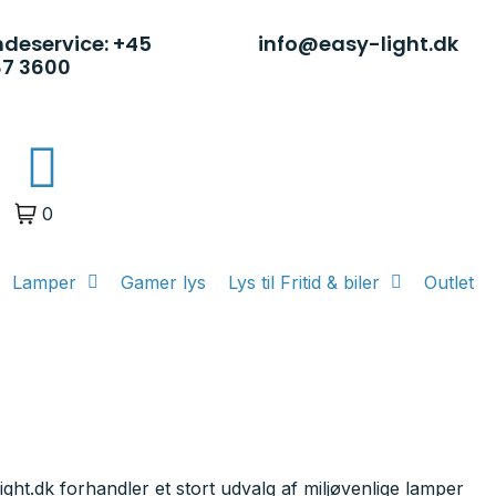
deservice: +45
info@easy-light.dk
87 3600
0
Lamper
Gamer lys
Lys til Fritid & biler
Outlet
light.dk forhandler et stort udvalg af miljøvenlige lamper