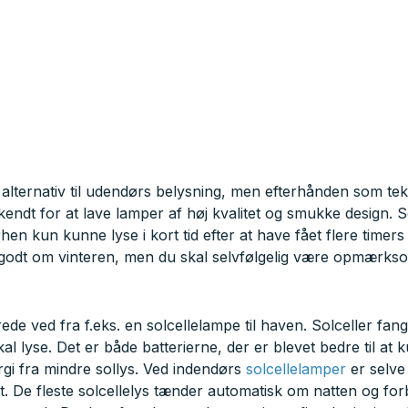
 alternativ til udendørs belysning, men efterhånden som tekn
 kendt for at lave lamper af høj kvalitet og smukke design
en kun kunne lyse i kort tid efter at have fået flere timer
odt om vinteren, men du skal selvfølgelig være opmærksom 
ede ved fra f.eks. en solcellelampe til haven. Solceller fan
kal lyse. Det er både batterierne, der er blevet bedre til a
ergi fra mindre sollys. Ved indendørs
solcellelamper
er selve
. De fleste solcellelys tænder automatisk om natten og forbli