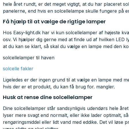
hele året rundt, er det meget vigtigt, at du har placeret sol
panelerne, end hvis en solcellelampe skulle fungere på e
Få hjælp til at vælge de rigtige lamper
Hos Easy-light.dk har vi kun solcellelamper af højeste kv
osv. Vi hjælper dig gerne med at finde ud af hvilken LED 
at du kan se klart, så skal du vælge en lampe med den kor
solcellelamper til haven
solcelle fakler
Ligeledes er der ingen grund til at vælge en lampe med me
hvis der er et produkt, du kan få brug for. mangler.
Husk at rense dine solcellelamper
Dine solcellelamper står sandsynligvis udendørs hele året ru
lyser mere svagt end normalt, eller ikke lader optimalt, så
rengøringsmiddel eller lidt vand med eddike. Det vil løse pr
være slidte og skal skiftes.