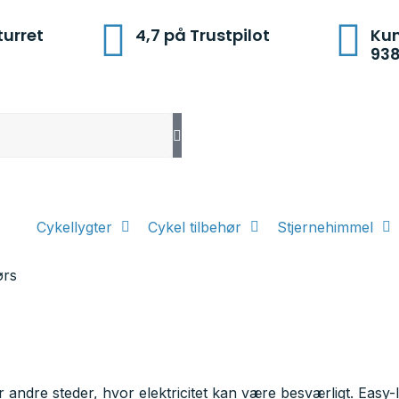
turret
4,7 på Trustpilot
Kun
93
Cykellygter
Cykel tilbehør
Stjernehimmel
ørs
er andre steder, hvor elektricitet kan være besværligt. Easy-