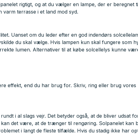
panelet rigtigt, og at du vælger en lampe, der er beregnet til
n varm terrasse i et land mod syd.
alitet. Uanset om du leder efter en god indendørs solcellel
lyskilde du skal vælge. Hvis lampen kun skal fungere som hyg
rekte lumen. Alternativer til at købe solcellelys kunne vær
re effekt, end du har brug for. Skriv, ring eller brug vores
ndt i al slags vejr. Det betyder også, at de bliver udsat for
 kan det være, at de trænger til rengøring. Solpanelet kan b
oblemet i langt de fleste tilfælde. Hvis du stadig ikke har o