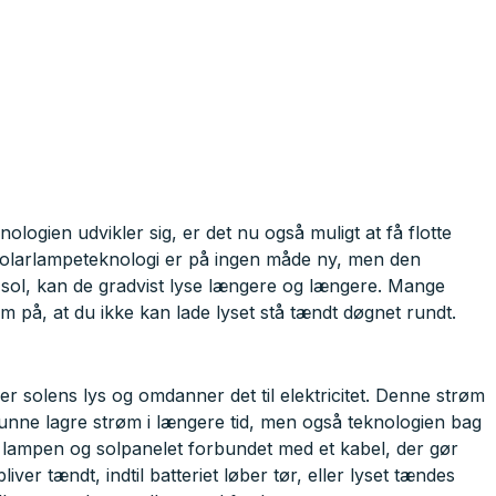
ologien udvikler sig, er det nu også muligt at få flotte
. Solarlampeteknologi er på ingen måde ny, men den
s sol, kan de gradvist lyse længere og længere. Mange
på, at du ikke kan lade lyset stå tændt døgnet rundt.
ger solens lys og omdanner det til elektricitet. Denne strøm
t kunne lagre strøm i længere tid, men også teknologien bag
 lampen og solpanelet forbundet med et kabel, der gør
ver tændt, indtil batteriet løber tør, eller lyset tændes