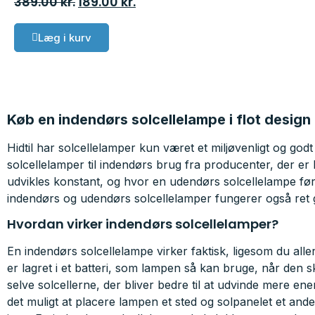
389.00
kr.
189.00
kr.
Læg i kurv
Køb en indendørs solcellelampe i flot design
Hidtil har solcellelamper kun været et miljøvenligt og godt
solcellelamper til indendørs brug fra producenter, der er
udvikles konstant, og hvor en udendørs solcellelampe førh
indendørs og udendørs solcellelamper fungerer også ret g
Hvordan virker indendørs solcellelamper?
En indendørs solcellelampe virker faktisk, ligesom du aller
er lagret i et batteri, som lampen så kan bruge, når den s
selve solcellerne, der bliver bedre til at udvinde mere en
det muligt at placere lampen et sted og solpanelet et andet