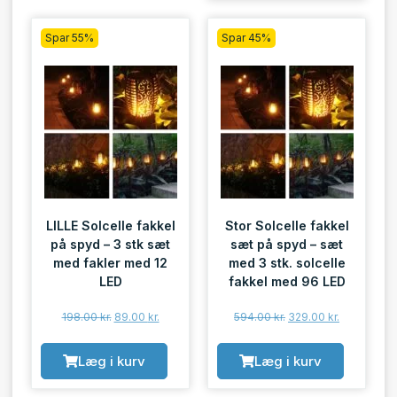
Spar 55%
Spar 45%
LILLE Solcelle fakkel
Stor Solcelle fakkel
på spyd – 3 stk sæt
sæt på spyd – sæt
med fakler med 12
med 3 stk. solcelle
LED
fakkel med 96 LED
198.00
kr.
89.00
kr.
594.00
kr.
329.00
kr.
Læg i kurv
Læg i kurv