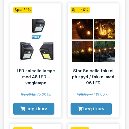
Spar 24%
Spar 40%
LED solcelle lampe
Stor Solcelle fakkel
med 48 LED –
på spyd / fakkel med
væglampe
96 LED
99.00
kr.
75.00
kr.
198.00
kr.
119.00
kr.
Læg i kurv
Læg i kurv