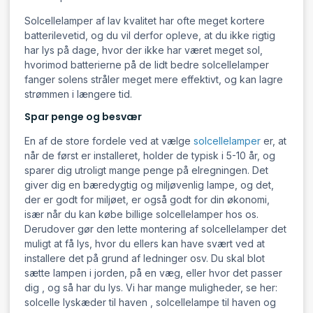
Solcellelamper af lav kvalitet har ofte meget kortere
batterilevetid, og du vil derfor opleve, at du ikke rigtig
har lys på dage, hvor der ikke har været meget sol,
hvorimod batterierne på de lidt bedre solcellelamper
fanger solens stråler meget mere effektivt, og kan lagre
strømmen i længere tid.
Spar penge og besvær
En af de store fordele ved at vælge
solcellelamper
er, at
når de først er installeret, holder de typisk i 5-10 år, og
sparer dig utroligt mange penge på elregningen. Det
giver dig en bæredygtig og miljøvenlig lampe, og det,
der er godt for miljøet, er også godt for din økonomi,
især når du kan købe billige solcellelamper hos os.
Derudover gør den lette montering af solcellelamper det
muligt at få lys, hvor du ellers kan have svært ved at
installere det på grund af ledninger osv. Du skal blot
sætte lampen i jorden, på en væg, eller hvor det passer
dig , og så har du lys. Vi har mange muligheder, se her:
solcelle lyskæder til haven , solcellelampe til haven og