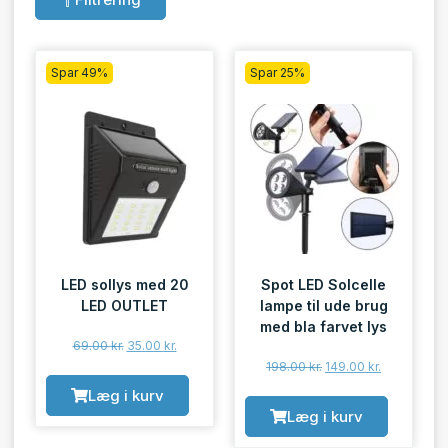
Spar 49%
Spar 25%
LED sollys med 20
Spot LED Solcelle
LED OUTLET
lampe til ude brug
med bla farvet lys
69.00
kr.
35.00
kr.
198.00
kr.
149.00
kr.
Læg i kurv
Læg i kurv