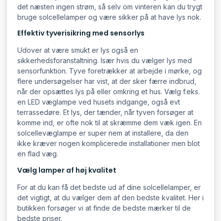
det næsten ingen strøm, så selv om vinteren kan du trygt
bruge solcellelamper og være sikker på at have lys nok.
Effektiv tyverisikring med sensorlys
Udover at være smukt er lys også en
sikkerhedsforanstaltning. Især hvis du vælger lys med
sensorfunktion. Tyve foretrækker at arbejde i mørke, og
flere undersøgelser har vist, at der sker færre indbrud,
når der opsættes lys på eller omkring et hus. Vælg f.eks.
en LED væglampe ved husets indgange, også evt
terrassedøre. Et lys, der tænder, når tyven forsøger at
komme ind, er ofte nok til at skræmme dem væk igen. En
solcellevæglampe er super nem at installere, da den
ikke kræver nogen komplicerede installationer men blot
en flad væg.
Vælg lamper af høj kvalitet
For at du kan få det bedste ud af dine solcellelamper, er
det vigtigt, at du vælger dem af den bedste kvalitet. Her i
butikken forsøger vi at finde de bedste mærker til de
bedste priser.