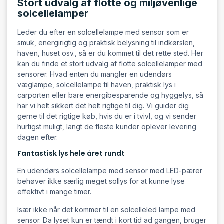
Stort udvalg af flotte og miljøvenlige
solcellelamper
Leder du efter en solcellelampe med sensor som er
smuk, energirigtig og praktisk belysning til indkørslen,
haven, huset osv., så er du kommet til det rette sted. Her
kan du finde et stort udvalg af flotte solcellelamper med
sensorer. Hvad enten du mangler en udendørs
væglampe, solcellelampe til haven, praktisk lys i
carporten eller bare energibesparende og hyggelys, så
har vi helt sikkert det helt rigtige til dig. Vi guider dig
gerne til det rigtige køb, hvis du er i tvivl, og vi sender
hurtigst muligt, langt de fleste kunder oplever levering
dagen efter.
Fantastisk lys hele året rundt
En udendørs solcellelampe med sensor med LED-pærer
behøver ikke særlig meget sollys for at kunne lyse
effektivt i mange timer.
Især ikke når det kommer til en solcelleled lampe med
sensor. Da lyset kun er tændt i kort tid ad gangen, bruger