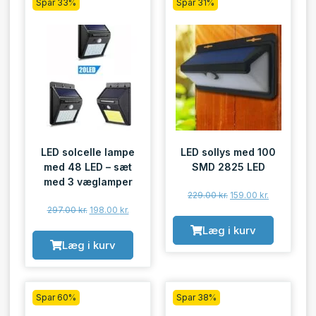
Spar 33%
Spar 31%
LED solcelle lampe
LED sollys med 100
med 48 LED – sæt
SMD 2825 LED
med 3 væglamper
229.00
kr.
159.00
kr.
297.00
kr.
198.00
kr.
Læg i kurv
Læg i kurv
Spar 60%
Spar 38%