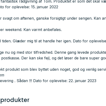
g fantastisk rådgivning af Tom. Produktet er som det skal væ
ato for oplevelse: 15. januar 2022
er svagt om aftenen, ganske forsigtigt under sengen. Kan a
t er weekend. Kan varmt anbefales.
l tiden. Glæder mig til at handle her igen. Dato for oplevels
 nu og med stor tilfredshed. Denne gang levede produktet ik
n postkasse. Der kan ske fejl, og det løser de bare super g
t produkt som blev byttet uden noget, god og venlig servic
dem
evering . Sådan !!! Dato for oplevelse: 22. januar 2023
 produkter