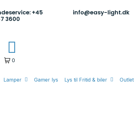
deservice: +45
info@easy-light.dk
87 3600
0
Lamper
Gamer lys
Lys til Fritid & biler
Outlet