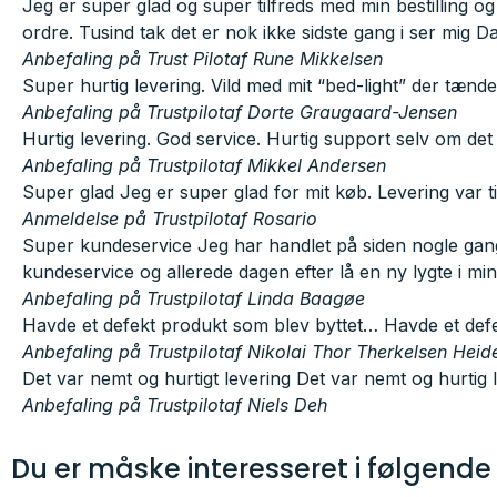
Jeg er super glad og super tilfreds med min bestilling o
ordre. Tusind tak det er nok ikke sidste gang i ser mig D
Anbefaling på Trust Pilot
af Rune Mikkelsen
Super hurtig levering. Vild med mit “bed-light” der tænd
Anbefaling på Trustpilot
af Dorte Graugaard-Jensen
Hurtig levering. God service. Hurtig support selv om de
Anbefaling på Trustpilot
af Mikkel Andersen
Super glad Jeg er super glad for mit køb. Levering var ti
Anmeldelse på Trustpilot
af Rosario
Super kundeservice Jeg har handlet på siden nogle gange
kundeservice og allerede dagen efter lå en ny lygte i mi
Anbefaling på Trustpilot
af Linda Baagøe
Havde et defekt produkt som blev byttet… Havde et defek
Anbefaling på Trustpilot
af Nikolai Thor Therkelsen Hei
Det var nemt og hurtigt levering Det var nemt og hurtig l
Anbefaling på Trustpilot
af Niels Deh
Du er måske interesseret i følgende