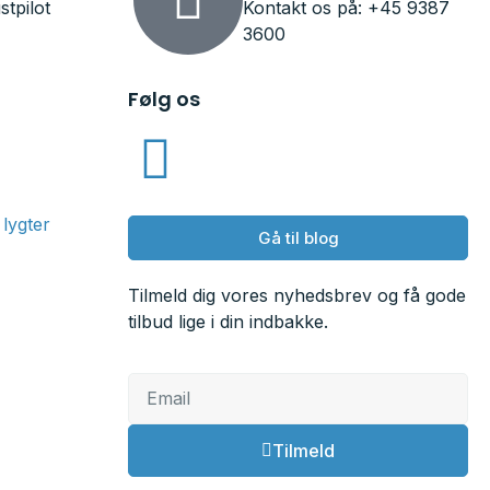
stpilot
Kontakt os på: +45 9387
3600
Følg os
lygter
Gå til blog
Tilmeld dig vores nyhedsbrev og få gode
tilbud lige i din indbakke.
Tilmeld