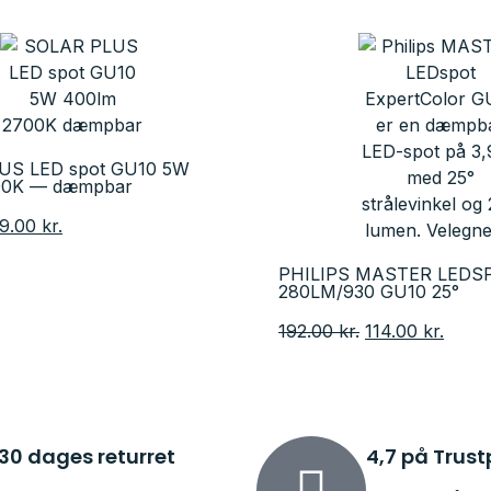
US LED spot GU10 5W
00K — dæmpbar
9.00
kr.
PHILIPS MASTER LEDS
280LM/930 GU10 25°
192.00
kr.
114.00
kr.
30 dages returret
4,7 på Trust