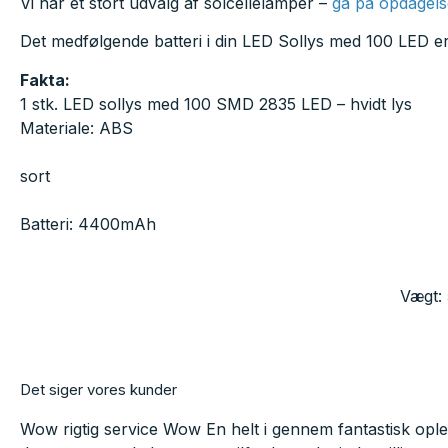
Vi har et stort udvalg af solcellelamper –
gå på opdagels
Det medfølgende batteri i din LED Sollys med 100 LED 
Fakta:
1 stk. LED sollys med 100 SMD 2835 LED – hvidt lys
Materiale
Lampe fa
so
Lysstyrke: 100
Batteri: 4
Vandtæt:
Vægt: 565 
Det siger vores kunder
Wow rigtig service Wow En helt i gennem fantastisk oplev