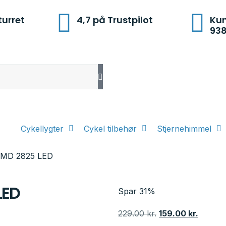
turret
4,7 på Trustpilot
Kun
93
Cykellygter
Cykel tilbehør
Stjernehimmel
 SMD 2825 LED
LED
Spar 31%
229.00
kr.
159.00
kr.