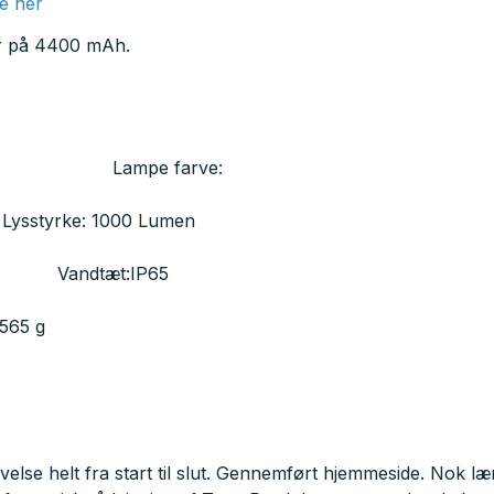
e her
er på 4400 mAh.
: ABS
rve:
rt
0 Lumen
400mAh
IP65
g
else helt fra start til slut. Gennemført hjemmeside. Nok l