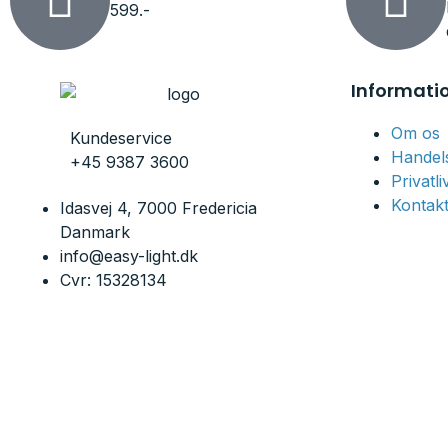
599.-
Informati
Om os
Kundeservice
Handels
+45 9387 3600
Privatl
Kontakt
Idasvej 4, 7000 Fredericia
Danmark
info@easy-light.dk
Cvr: 15328134