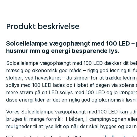
Produkt beskrivelse
Solcellelampe vægophængt med 100 LED – pe
husmur mm og energi besparende lys.
Solcellelampe vægophængt med 100 LED dækker dit beho
mæssig og økonomisk god måde – rigtig god løsning til f
stolper, ved haveskuret – du slipper for at trække lednin
sollys med 100 LED lades op i løbet af dagen via solens s
mere strøm på dit LED sollys med 100 LED og jo længere
disse energi tider er det en rigtig god og økonomisk løsni
Vores Solcellelampe vægophængt med 100 LED kan udnyt
bruges til mange formål: I båden, I campingvognen eller 
muligheder til at lyse lidt op når der skal hygges og bø