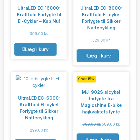
UltraLED EC 16000:
UltraLED EC-8000:
Kraftfuld Forlygte til
Kraftfuld El-cykel
El-Cykler – Køb Nu!
Forlygte til Sikker
Nattecykling
399.00
kr.
329.00
kr.
Læg i kurv
Læg i kurv
Spar 15%
MJ-902S elcykel
UltraLED EC-6000:
forlygte fra
Kraftfuld El-cykel
Magicshine E-bike
Forlygte til Sikker
højkvalitets lygte
Nattecykling
689.00
kr.
589.00
kr.
299.00
kr.
Læg i kurv