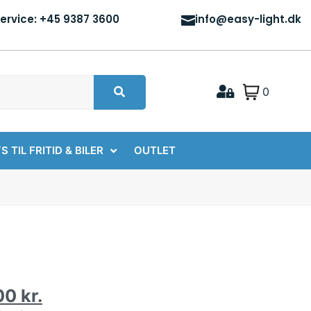
ervice: +45 9387 3600
info@easy-light.dk
0
S TIL FRITID & BILER
OUTLET
00
kr.