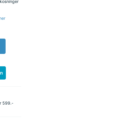
mkosninger
ner
en
r 599.-