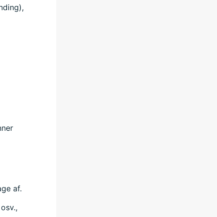
nding),
nner
ge af.
osv.,