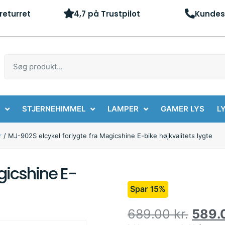
returret
4,7 på Trustpilot
Kundes
STJERNEHIMMEL
LAMPER
GAMER LYS
LY
r
/ MJ-902S elcykel forlygte fra Magicshine E-bike højkvalitets lygte
gicshine E-
Spar 15%
689.00
kr.
589.