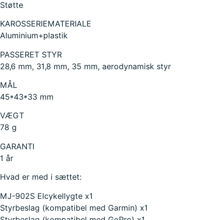
Støtte
KAROSSERIEMATERIALE
Aluminium+plastik
PASSERET STYR
28,6 mm, 31,8 mm, 35 mm, aerodynamisk styr
MÅL
45*43*33 mm
VÆGT
78 g
GARANTI
1 år
Hvad er med i sættet:
MJ-902S Elcykellygte x1
Styrbeslag (kompatibel med Garmin) x1
Styrbeslag (kompatibel med GoPro) x1