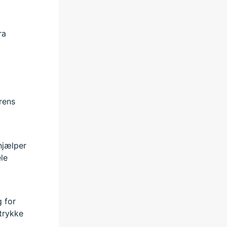
ra
erens
hjælper
le
g for
trykke