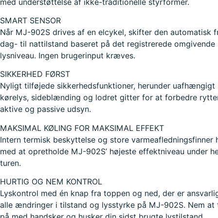
med understøttelse af ikke-traditionelle styrformer.
SMART SENSOR
Når MJ-902S drives af en elcykel, skifter den automatisk f
dag- til nattilstand baseret på det registrerede omgivende
lysniveau. Ingen brugerinput kræves.
SIKKERHED FØRST
Nyligt tilføjede sikkerhedsfunktioner, herunder uafhængigt
kørelys, sideblænding og lodret gitter for at forbedre rytt
aktive og passive udsyn.
MAKSIMAL KØLING FOR MAKSIMAL EFFEKT
Intern termisk beskyttelse og store varmeafledningsfinner 
med at opretholde MJ-902S’ højeste effektniveau under he
turen.
HURTIG OG NEM KONTROL
Lyskontrol med én knap fra toppen og ned, der er ansvarli
alle ændringer i tilstand og lysstyrke på MJ-902S. Nem at 
på med handsker og husker din sidst brugte lystilstand.