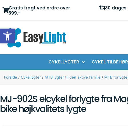
Gratis fragt ved ordre over
30 dages 
599.-
Open toolbar
CYKELLYGTER
CYKEL TILBEHØR
Forside
/
Cykellygter
/
MTB lygter til den aktive familie
/
MTB forlygte
MJ-902S elcykel forlygte fra Ma
bike højkvalitets lygte