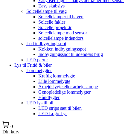
Easy BedLight – natlys der tæner med sensor
Easy skabslys
Solcellelampe til væg
Solcellelamper til haven
Solcelle fakler
Solcelle projektør
Solcellelampe med sensor
solcellelampe indendørs
Led indbygningsspot
Køkken indbygningsspot
Indbygningsspot til udendørs brug
LED pærer
Lys til Fritid & biler
Lommelygter
Kraftig lommelygte
Lille lommelygte
Arbejdslygte eller arbejdslampe
Genopladelige lommelygter
Håndlygter
LED lys til bil
LED strips sæt til bilen
LED Logo Lys
0
Din kurv