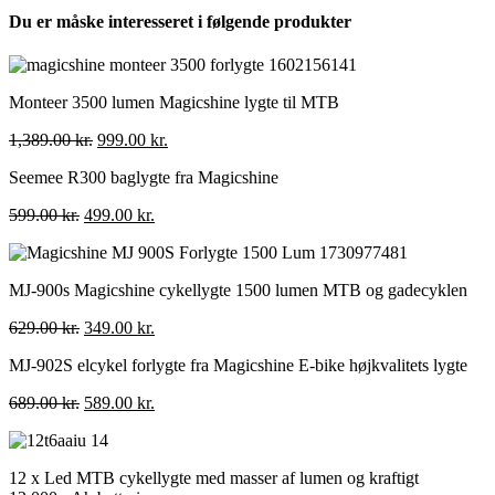
Du er måske interesseret i følgende produkter
Monteer 3500 lumen Magicshine lygte til MTB
Den
Den
1,389.00
kr.
999.00
kr.
oprindelige
aktuelle
Seemee R300 baglygte fra Magicshine
pris
pris
var:
er:
Den
Den
599.00
kr.
499.00
kr.
1,389.00 kr..
999.00 kr..
oprindelige
aktuelle
pris
pris
var:
er:
MJ-900s Magicshine cykellygte 1500 lumen MTB og gadecyklen
599.00 kr..
499.00 kr..
Den
Den
629.00
kr.
349.00
kr.
oprindelige
aktuelle
MJ-902S elcykel forlygte fra Magicshine E-bike højkvalitets lygte
pris
pris
var:
er:
Den
Den
689.00
kr.
589.00
kr.
629.00 kr..
349.00 kr..
oprindelige
aktuelle
pris
pris
var:
er:
12 x Led MTB cykellygte med masser af lumen og kraftigt
689.00 kr..
589.00 kr..