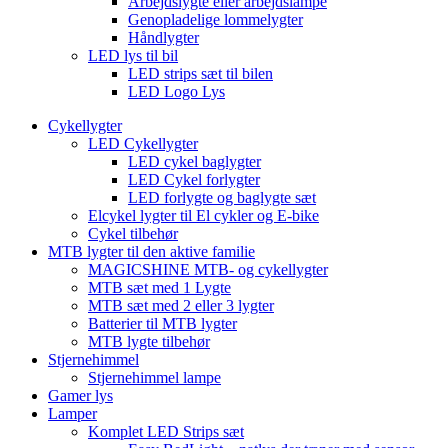
Arbejdslygte eller arbejdslampe
Genopladelige lommelygter
Håndlygter
LED lys til bil
LED strips sæt til bilen
LED Logo Lys
Cykellygter
LED Cykellygter
LED cykel baglygter
LED Cykel forlygter
LED forlygte og baglygte sæt
Elcykel lygter til El cykler og E-bike
Cykel tilbehør
MTB lygter til den aktive familie
MAGICSHINE MTB- og cykellygter
MTB sæt med 1 Lygte
MTB sæt med 2 eller 3 lygter
Batterier til MTB lygter
MTB lygte tilbehør
Stjernehimmel
Stjernehimmel lampe
Gamer lys
Lamper
Komplet LED Strips sæt