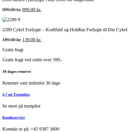
Den
Den
999.00
kr.
899.00
kr.
oprindelige
aktuelle
pris
pris
var:
er:
2289 Cykel Forlygte – Kraftfuld og Holdbar Forlygte til Din Cykel
999.00 kr..
899.00 kr..
Den
Den
189.00
kr.
139.00
kr.
oprindelige
aktuelle
Gratis fragt
pris
pris
var:
er:
Gratis fragt ved ordre over 599.-
189.00 kr..
139.00 kr..
30 dages returret
Returner vare indenfor 30 dage
4,7 på Trustpilot
Se mere på trustpilot
Kundeservice
Kontakt os på: +45 9387 3600