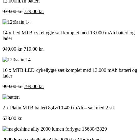
12.000mAh batteri
Den
Den
939.00
kr.
729.00
kr.
oprindelige
aktuelle
pris
pris
var:
er:
14 x Led MTB cykellygte sæt komplet med 13.000 mAh batteri og
939.00 kr..
729.00 kr..
lader
Den
Den
949.00
kr.
719.00
kr.
oprindelige
aktuelle
pris
pris
var:
er:
16 x MTB LED-cykellygte sæt komplet med 13.000 mAh batteri og
949.00 kr..
719.00 kr..
lader
Den
Den
999.00
kr.
799.00
kr.
oprindelige
aktuelle
pris
pris
var:
er:
2 x Platin MTB batteri 8,4v/10.400 mAh – sæt med 2 stk
999.00 kr..
799.00 kr..
638.00
kr.
2000 lumen cykellygte Allty 2000 fra Magicshine