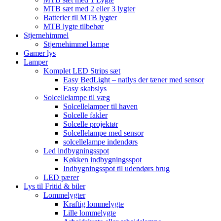
MTB sæt med 2 eller 3 lygter
Batterier til MTB lygter
MTB lygte tilbehør
Stjernehimmel
Stjernehimmel lampe
Gamer lys
Lamper
Komplet LED Strips sæt
Easy BedLight – natlys der tæner med sensor
Easy skabslys
Solcellelampe til væg
Solcellelamper til haven
Solcelle fakler
Solcelle projektør
Solcellelampe med sensor
solcellelampe indendørs
Led indbygningsspot
Køkken indbygningsspot
Indbygningsspot til udendørs brug
LED pærer
Lys til Fritid & biler
Lommelygter
Kraftig lommelygte
Lille lommelygte