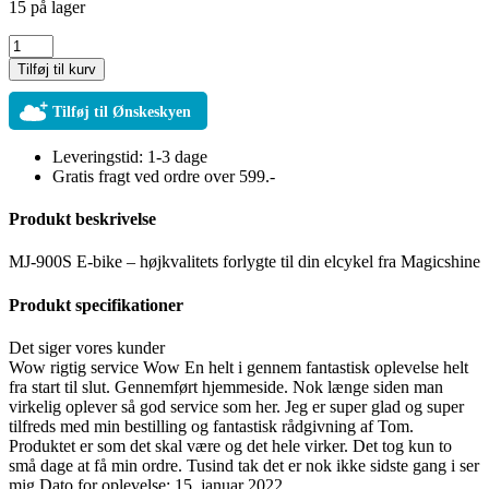
15 på lager
MJ-
900S
Tilføj til kurv
E-
bike
Tilføj til Ønskeskyen
-
højkvalitets
Leveringstid: 1-3 dage
forlygte
Gratis fragt ved ordre over 599.-
til
din
Produkt beskrivelse
elcykel
fra
Magicshine
MJ-900S E-bike – højkvalitets forlygte til din elcykel fra Magicshine
antal
Produkt specifikationer
Det siger vores kunder
Wow rigtig service Wow En helt i gennem fantastisk oplevelse helt
fra start til slut. Gennemført hjemmeside. Nok længe siden man
virkelig oplever så god service som her. Jeg er super glad og super
tilfreds med min bestilling og fantastisk rådgivning af Tom.
Produktet er som det skal være og det hele virker. Det tog kun to
små dage at få min ordre. Tusind tak det er nok ikke sidste gang i ser
mig Dato for oplevelse: 15. januar 2022