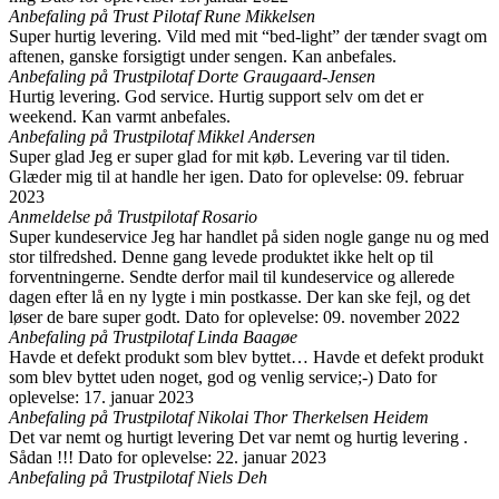
Anbefaling på Trust Pilot
af Rune Mikkelsen
Super hurtig levering. Vild med mit “bed-light” der tænder svagt om
aftenen, ganske forsigtigt under sengen. Kan anbefales.
Anbefaling på Trustpilot
af Dorte Graugaard-Jensen
Hurtig levering. God service. Hurtig support selv om det er
weekend. Kan varmt anbefales.
Anbefaling på Trustpilot
af Mikkel Andersen
Super glad Jeg er super glad for mit køb. Levering var til tiden.
Glæder mig til at handle her igen. Dato for oplevelse: 09. februar
2023
Anmeldelse på Trustpilot
af Rosario
Super kundeservice Jeg har handlet på siden nogle gange nu og med
stor tilfredshed. Denne gang levede produktet ikke helt op til
forventningerne. Sendte derfor mail til kundeservice og allerede
dagen efter lå en ny lygte i min postkasse. Der kan ske fejl, og det
løser de bare super godt. Dato for oplevelse: 09. november 2022
Anbefaling på Trustpilot
af Linda Baagøe
Havde et defekt produkt som blev byttet… Havde et defekt produkt
som blev byttet uden noget, god og venlig service;-) Dato for
oplevelse: 17. januar 2023
Anbefaling på Trustpilot
af Nikolai Thor Therkelsen Heidem
Det var nemt og hurtigt levering Det var nemt og hurtig levering .
Sådan !!! Dato for oplevelse: 22. januar 2023
Anbefaling på Trustpilot
af Niels Deh