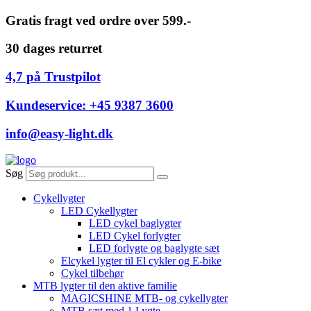
Videre
Gratis fragt ved ordre over 599.-
til
indhold
30 dages returret
4,7 på Trustpilot
Kundeservice: +45 9387 3600
info@easy-light.dk
Søg
Cykellygter
LED Cykellygter
LED cykel baglygter
LED Cykel forlygter
LED forlygte og baglygte sæt
Elcykel lygter til El cykler og E-bike
Cykel tilbehør
MTB lygter til den aktive familie
MAGICSHINE MTB- og cykellygter
MTB sæt med 1 Lygte