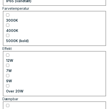
IP65 (vandtæt)
Farvetemperatur
3000K
4000K
5000K (kold)
Effekt
12W
7W
9W
Over 20W
Dæmpbar