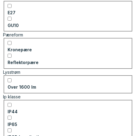
E27
GU10
Pæreform
Kronepære
Reflektorpære
Lysstrøm
Over 1600 lm
Ip klasse
IP44
IP65