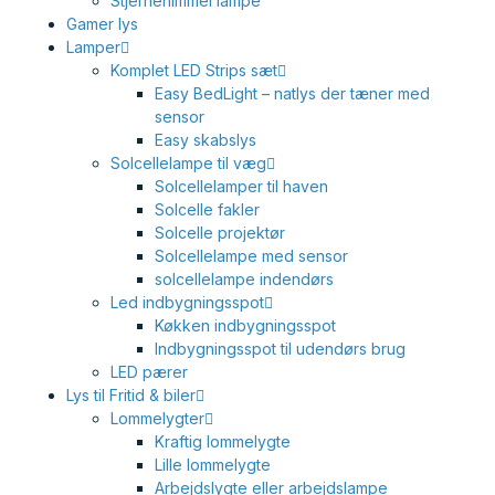
Stjernehimmel lampe
Gamer lys
Lamper
Komplet LED Strips sæt
Easy BedLight – natlys der tæner med
sensor
Easy skabslys
Solcellelampe til væg
Solcellelamper til haven
Solcelle fakler
Solcelle projektør
Solcellelampe med sensor
solcellelampe indendørs
Led indbygningsspot
Køkken indbygningsspot
Indbygningsspot til udendørs brug
LED pærer
Lys til Fritid & biler
Lommelygter
Kraftig lommelygte
Lille lommelygte
Arbejdslygte eller arbejdslampe