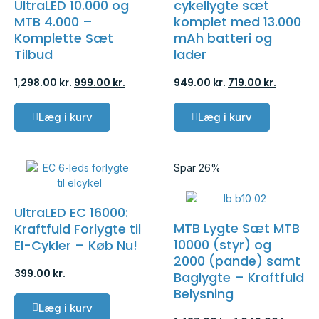
UltraLED 10.000 og
cykellygte sæt
MTB 4.000 –
komplet med 13.000
Komplette Sæt
mAh batteri og
Tilbud
lader
1,298.00
kr.
999.00
kr.
949.00
kr.
719.00
kr.
Læg i kurv
Læg i kurv
Spar 26%
UltraLED EC 16000:
MTB Lygte Sæt MTB
Kraftfuld Forlygte til
10000 (styr) og
El-Cykler – Køb Nu!
2000 (pande) samt
399.00
kr.
Baglygte – Kraftfuld
Belysning
Læg i kurv