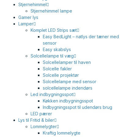
Stjernehimmel
Stjernehimmel lampe
Gamer lys
Lamper
Komplet LED Strips sæt
Easy BedLight – natlys der tæner med
sensor
Easy skabslys
Solcellelampe til væg
Solcellelamper til haven
Solcelle fakler
Solcelle projektør
Solcellelampe med sensor
solcellelampe indendørs
Led indbygningsspot
Køkken indbygningsspot
Indbygningsspot til udendørs brug
LED pærer
Lys til Fritid & biler
Lommelygter
Kraftig lommelygte