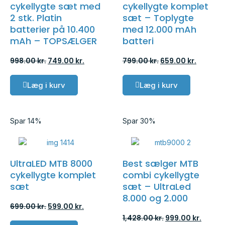
cykellygte sæt med
cykellygte komplet
2 stk. Platin
sæt – Toplygte
batterier på 10.400
med 12.000 mAh
mAh – TOPSÆLGER
batteri
998.00
kr.
749.00
kr.
799.00
kr.
659.00
kr.
Læg i kurv
Læg i kurv
Spar 14%
Spar 30%
UltraLED MTB 8000
Best sælger MTB
cykellygte komplet
combi cykellygte
sæt
sæt – UltraLed
8.000 og 2.000
699.00
kr.
599.00
kr.
1,428.00
kr.
999.00
kr.