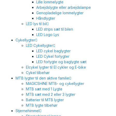
Lille lommelygte
Arbejdslygte eller arbejdslampe
Genopladelige lommelygter
Håndlygter
LED lys til bil
LED strips sæt til bilen
LED Logo Lys
Cykellygter
LED Cykellygter
LED cykel baglygter
LED Cykel forlygter
LED forlygte og baglygte sæt
Elcykel lygter til El cykler og E-bike
Cykel tilbehør
MTB lygter til den aktive familie
MAGICSHINE MTB- og cykellygter
MTB sæt med 1 Lygte
MTB sæt med 2 eller 3 lygter
Batterier til MTB lygter
MTB lygte tilbehør
Stjernehimmel