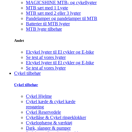
MAGICSHINE MTB- og cykellygter
MTB sæt med 1 Lygte
MTB sæt med 2 eller 3 lygter
Pandelamper og pandelamper til MTB
Batterier til MTB lygter
MTB lygte tilbehør
Andet
Elcykel lygter til El cykler og E-bike
Se test af vores lygter
Elcykel lygter til El cykler og E-bike
Se test af vores lygter
Cykel tilbehør
Cykel tilbehør
Cykel Hjelme
Cykel kæde & cykel kæde
rengøring
Cykel Reservedele
Cykellåse & Cykel ringeklokker
Cykelophæng & værktøj
Dæk, slanger & pumper