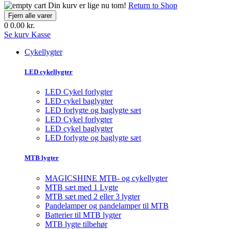
Din kurv er lige nu tom!
Return to Shop
Fjern alle varer
0
0.00 kr.
Se kurv
Kasse
Cykellygter
LED cykellygter
LED Cykel forlygter
LED cykel baglygter
LED forlygte og baglygte sæt
LED Cykel forlygter
LED cykel baglygter
LED forlygte og baglygte sæt
MTB lygter
MAGICSHINE MTB- og cykellygter
MTB sæt med 1 Lygte
MTB sæt med 2 eller 3 lygter
Pandelamper og pandelamper til MTB
Batterier til MTB lygter
MTB lygte tilbehør