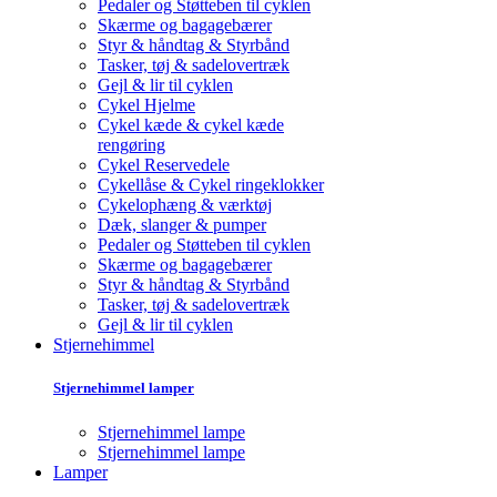
Pedaler og Støtteben til cyklen
Skærme og bagagebærer
Styr & håndtag & Styrbånd
Tasker, tøj & sadelovertræk
Gejl & lir til cyklen
Cykel Hjelme
Cykel kæde & cykel kæde
rengøring
Cykel Reservedele
Cykellåse & Cykel ringeklokker
Cykelophæng & værktøj
Dæk, slanger & pumper
Pedaler og Støtteben til cyklen
Skærme og bagagebærer
Styr & håndtag & Styrbånd
Tasker, tøj & sadelovertræk
Gejl & lir til cyklen
Stjernehimmel
Stjernehimmel lamper
Stjernehimmel lampe
Stjernehimmel lampe
Lamper