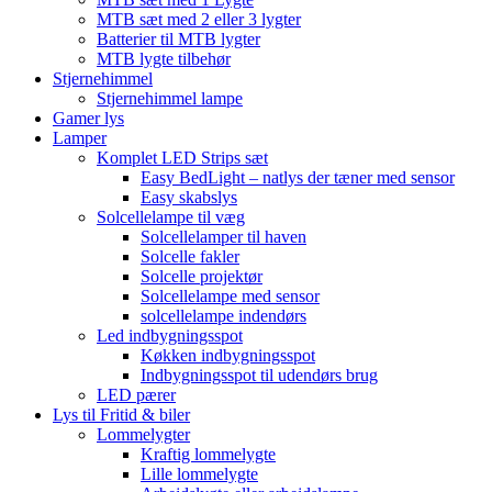
MTB sæt med 2 eller 3 lygter
Batterier til MTB lygter
MTB lygte tilbehør
Stjernehimmel
Stjernehimmel lampe
Gamer lys
Lamper
Komplet LED Strips sæt
Easy BedLight – natlys der tæner med sensor
Easy skabslys
Solcellelampe til væg
Solcellelamper til haven
Solcelle fakler
Solcelle projektør
Solcellelampe med sensor
solcellelampe indendørs
Led indbygningsspot
Køkken indbygningsspot
Indbygningsspot til udendørs brug
LED pærer
Lys til Fritid & biler
Lommelygter
Kraftig lommelygte
Lille lommelygte