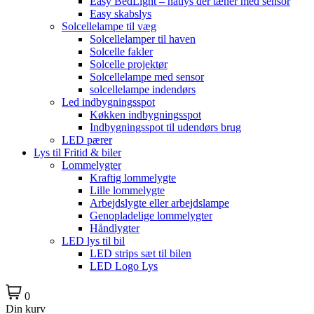
Easy BedLight – natlys der tæner med sensor
Easy skabslys
Solcellelampe til væg
Solcellelamper til haven
Solcelle fakler
Solcelle projektør
Solcellelampe med sensor
solcellelampe indendørs
Led indbygningsspot
Køkken indbygningsspot
Indbygningsspot til udendørs brug
LED pærer
Lys til Fritid & biler
Lommelygter
Kraftig lommelygte
Lille lommelygte
Arbejdslygte eller arbejdslampe
Genopladelige lommelygter
Håndlygter
LED lys til bil
LED strips sæt til bilen
LED Logo Lys
0
Din kurv