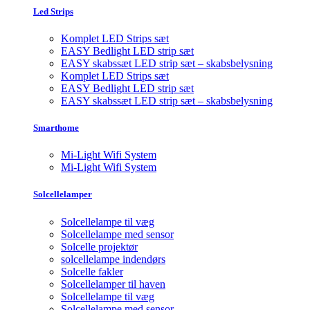
Led Strips
Komplet LED Strips sæt
EASY Bedlight LED strip sæt
EASY skabssæt LED strip sæt – skabsbelysning
Komplet LED Strips sæt
EASY Bedlight LED strip sæt
EASY skabssæt LED strip sæt – skabsbelysning
Smarthome
Mi-Light Wifi System
Mi-Light Wifi System
Solcellelamper
Solcellelampe til væg
Solcellelampe med sensor
Solcelle projektør
solcellelampe indendørs
Solcelle fakler
Solcellelamper til haven
Solcellelampe til væg
Solcellelampe med sensor