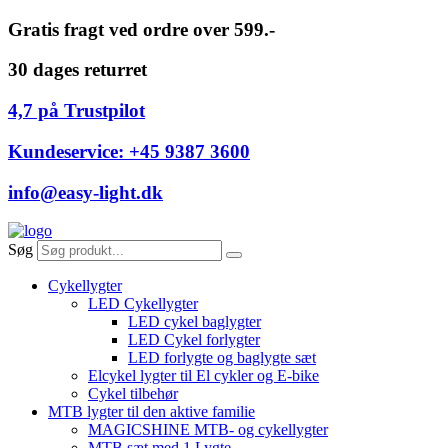
Videre
Gratis fragt ved ordre over 599.-
til
indhold
30 dages returret
4,7 på Trustpilot
Kundeservice: +45 9387 3600
info@easy-light.dk
Søg
Cykellygter
LED Cykellygter
LED cykel baglygter
LED Cykel forlygter
LED forlygte og baglygte sæt
Elcykel lygter til El cykler og E-bike
Cykel tilbehør
MTB lygter til den aktive familie
MAGICSHINE MTB- og cykellygter
MTB sæt med 1 Lygte