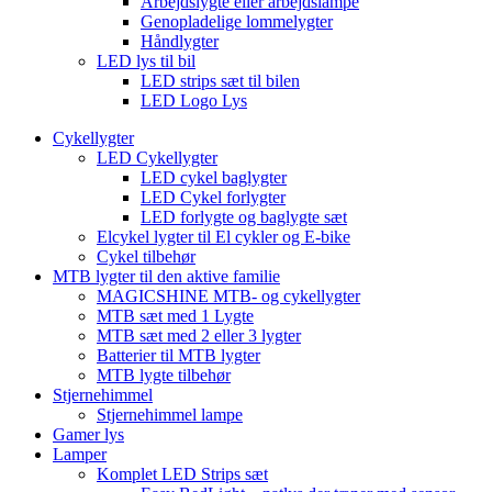
Arbejdslygte eller arbejdslampe
Genopladelige lommelygter
Håndlygter
LED lys til bil
LED strips sæt til bilen
LED Logo Lys
Cykellygter
LED Cykellygter
LED cykel baglygter
LED Cykel forlygter
LED forlygte og baglygte sæt
Elcykel lygter til El cykler og E-bike
Cykel tilbehør
MTB lygter til den aktive familie
MAGICSHINE MTB- og cykellygter
MTB sæt med 1 Lygte
MTB sæt med 2 eller 3 lygter
Batterier til MTB lygter
MTB lygte tilbehør
Stjernehimmel
Stjernehimmel lampe
Gamer lys
Lamper
Komplet LED Strips sæt