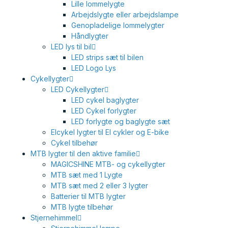
Lille lommelygte
Arbejdslygte eller arbejdslampe
Genopladelige lommelygter
Håndlygter
LED lys til bil
LED strips sæt til bilen
LED Logo Lys
Cykellygter
LED Cykellygter
LED cykel baglygter
LED Cykel forlygter
LED forlygte og baglygte sæt
Elcykel lygter til El cykler og E-bike
Cykel tilbehør
MTB lygter til den aktive familie
MAGICSHINE MTB- og cykellygter
MTB sæt med 1 Lygte
MTB sæt med 2 eller 3 lygter
Batterier til MTB lygter
MTB lygte tilbehør
Stjernehimmel