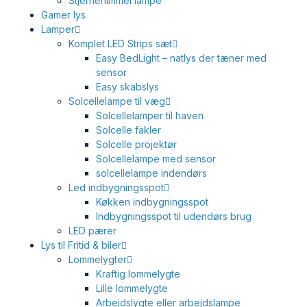
Stjernehimmel lampe
Gamer lys
Lamper
Komplet LED Strips sæt
Easy BedLight – natlys der tæner med
sensor
Easy skabslys
Solcellelampe til væg
Solcellelamper til haven
Solcelle fakler
Solcelle projektør
Solcellelampe med sensor
solcellelampe indendørs
Led indbygningsspot
Køkken indbygningsspot
Indbygningsspot til udendørs brug
LED pærer
Lys til Fritid & biler
Lommelygter
Kraftig lommelygte
Lille lommelygte
Arbejdslygte eller arbejdslampe