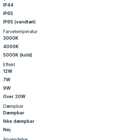
IP44
IP65
IP65 (vandtæt)
Farvetemperatur
3000K
4000K
5000K (kold)
Effekt
12W
7W
9W
Over 20W
Dæmpbar
Dæmpbar
Ikke dæmpbar
Nej
Anvendelse