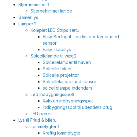
Stjernehimmel
Stjernehimmel lampe
Gamer lys
Lamper
Komplet LED Strips sæt
Easy BedLight – natlys der tæner med
sensor
Easy skabslys
Solcellelampe til væg
Solcellelamper til haven
Solcelle fakler
Solcelle projektør
Solcellelampe med sensor
solcellelampe indendørs
Led indbygningsspot
Køkken indbygningsspot
Indbygningsspot til udendørs brug
LED pærer
Lys til Fritid & biler
Lommelygter
Kraftig lommelygte