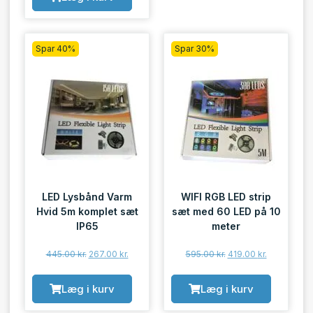
Spar 40%
Spar 30%
LED Lysbånd Varm
WIFI RGB LED strip
Hvid 5m komplet sæt
sæt med 60 LED på 10
IP65
meter
445.00
kr.
267.00
kr.
595.00
kr.
419.00
kr.
Læg i kurv
Læg i kurv