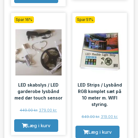
Spar 16%
Spar 51%
LED skabslys / LED
LED Strips / Lysbånd
garderobe lysbånd
RGB komplet sæt på
med dør touch sensor
10 meter m. WIFI
styring.
449.00
kr.
379.00
kr.
649.00
kr.
319.00
kr.
Læg i kurv
Læg i kurv