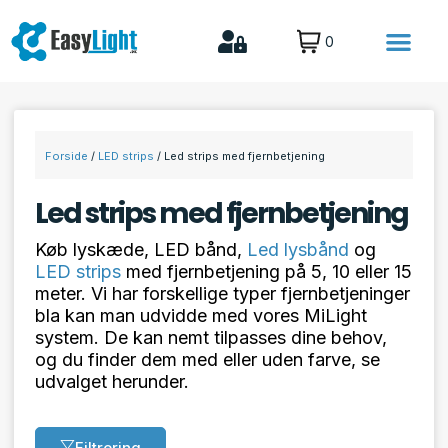
0
MTB lygter til den aktive familie
Lys til Fritid & biler
Forside
/
LED strips
/ Led strips med fjernbetjening
Led strips med fjernbetjening
Køb lyskæde, LED bånd,
Led lysbånd
og
LED strips
med fjernbetjening på 5, 10 eller 15
meter. Vi har forskellige typer fjernbetjeninger
bla kan man udvidde med vores MiLight
system. De kan nemt tilpasses dine behov,
og du finder dem med eller uden farve, se
udvalget herunder.
Filtrering