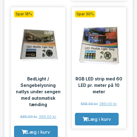
Spar 18%
Spar 30%
BedLight /
RGB LED strip med 60
Sengebelysning
LED pr. meter på 10
natlys under sengen
meter
med automatisk
558.00
kr.
389.00
kr.
tænding
485.00
kr.
399.00
kr.
Læg i kurv
Læg i kurv