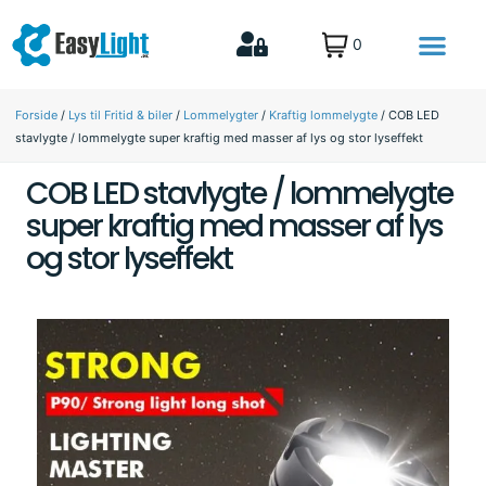
0
MTB lygter til den aktive familie
Lys til Fritid & biler
Forside
/
Lys til Fritid & biler
/
Lommelygter
/
Kraftig lommelygte
/ COB LED
stavlygte / lommelygte super kraftig med masser af lys og stor lyseffekt
COB LED stavlygte / lommelygte
super kraftig med masser af lys
og stor lyseffekt