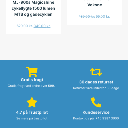
MJ-900s Magicshine
Voksne
cykellygte 1500 lumen
MTB og gadecyklen
189.00
kr.
99.00
kr.
629.00
kr.
349.00
kr.
Gratis fragt
30 dages returret
Gratis fragt ved ordre over 599.-
Returner vare indenfor 30 dage
4,7 på Trustpilot
Kundeservice
Se mere på trustpilot
Kontakt os på: +45 9387 3600