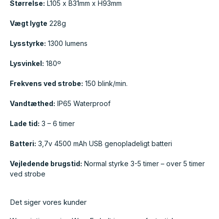
Størrelse:
L105 x B31mm x H93mm
Vægt lygte
228g
Lysstyrke:
1300 lumens
Lysvinkel:
180º
Frekvens ved strobe:
150 blink/min.
Vandtæthed:
IP65 Waterproof
Lade tid:
3 – 6 timer
Batteri:
3,7v 4500 mAh USB genopladeligt batteri
Vejledende brugstid:
Normal styrke 3-5 timer – over 5 timer
ved strobe
Det siger vores kunder