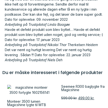
ikke helt op til forventningerne. Sendte derfor mail til
kundeservice og allerede dagen efter lå en ny lygte i min
postkasse. Der kan ske fejl, og det løser de bare super godt.
Dato for oplevelse: 09. november 2022
Anbefaling på Trustpilot
af Linda Baagøe
Havde et defekt produkt som blev byttet… Havde et defekt
produkt som blev byttet uden noget, god og venlig service;-)
Dato for oplevelse: 17. januar 2023
Anbefaling på Trustpilot
af Nikolai Thor Therkelsen Heidem
Det var nemt og hurtigt levering Det var nemt og hurtig
levering . Sådan !!! Dato for oplevelse: 22. januar 2023
Anbefaling på Trustpilot
af Niels Deh
Du er måske interesseret i følgende produkter
Seemee R300 baglygte fra
Magicshine
599.00
kr.
499.00
kr.
Monteer 3500 lumen
Magicshine lygte til MTB