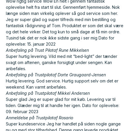
Wow rigtig service Wow En helt i gennem fantastisk
oplevelse helt fra start til slut. Gennemført hjemmeside. Nok
længe siden man virkelig oplever så god service som her.
Jeg er super glad og super tilfreds med min bestilling og
fantastisk rådgivning af Tom. Produktet er som det skal være
og det hele virker. Det tog kun to små dage at få min ordre.
Tusind tak det er nok ikke sidste gang i ser mig Dato for
oplevelse: 15. januar 2022
Anbefaling på Trust Pilot
af Rune Mikkelsen
Super hurtig levering. Vild med mit “bed-light” der tænder
svagt om aftenen, ganske forsigtigt under sengen. Kan
anbefales.
Anbefaling på Trustpilot
af Dorte Graugaard-Jensen
Hurtig levering. God service. Hurtig support selv om det er
weekend. Kan varmt anbefales.
Anbefaling på Trustpilot
af Mikkel Andersen
Super glad Jeg er super glad for mit køb. Levering var til
tiden. Glæder mig til at handle her igen. Dato for oplevelse:
09. februar 2023
Anmeldelse på Trustpilot
af Rosario
Super kundeservice Jeg har handlet på siden nogle gange
nu og med stor tilfredshed. Denne gang levede produktet