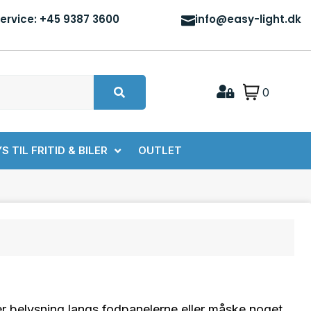
ervice: +45 9387 3600
info@easy-light.dk
0
YS TIL FRITID & BILER
OUTLET
ker belysning langs fodpanelerne eller måske noget