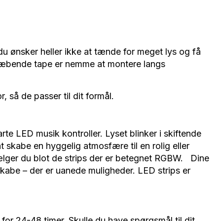
du ønsker heller ikke at tænde for meget lys og få
vklæbende tape er nemme at montere langs
så de passer til dit formål.
rte LED musik kontroller. Lyset blinker i skiftende
t skabe en hyggelig atmosfære til en rolig eller
vælger du blot de strips der er betegnet RGBW. Dine
skabe – der er uanede muligheder. LED strips er
 for 24-48 timer. Skulle du have spørgsmål til dit