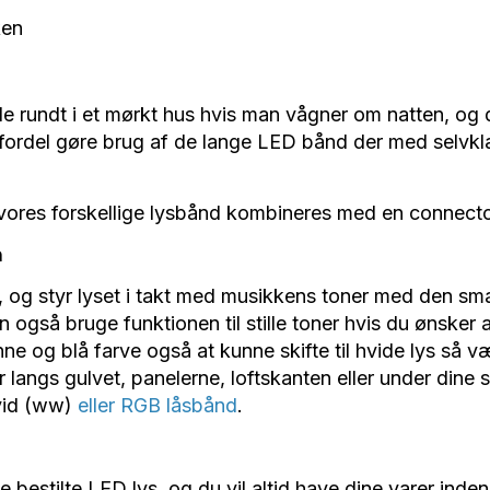
ken
mle rundt i et mørkt hus hvis man vågner om natten, og 
or fordel gøre brug af de lange LED bånd der med sel
ores forskellige lysbånd kombineres med en connector, 
n
t, og styr lyset i takt med musikkens toner med den sma
også bruge funktionen til stille toner hvis du ønsker a
 og blå farve også at kunne skifte til hvide lys så 
langs gulvet, panelerne, loftskanten eller under dine 
hvid (ww)
eller RGB låsbånd
.
e bestilte LED lys, og du vil altid have dine varer inden