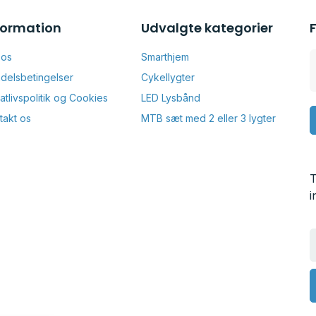
formation
Udvalgte kategorier
 os
Smarthjem
delsbetingelser
Cykellygter
vatlivspolitik og Cookies
LED Lysbånd
takt os
MTB sæt med 2 eller 3 lygter
T
i