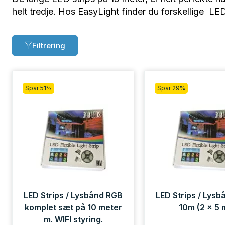
helt tredje. Hos EasyLight finder du forskellige 
Filtrering
Spar 51%
Spar 29%
LED Strips / Lysbånd RGB
LED Strips / Lys
komplet sæt på 10 meter
10m (2 x 5 
m. WIFI styring.