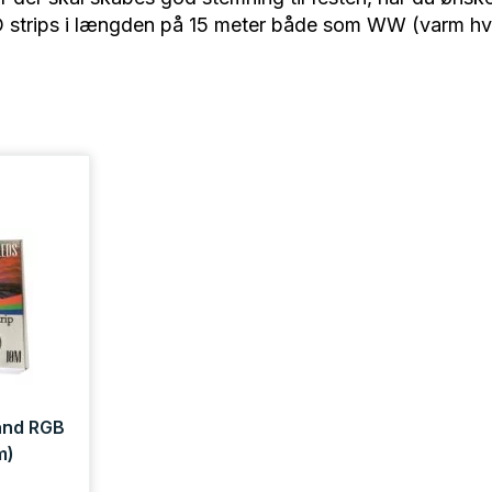
LED strips i længden på 15 meter både som WW (varm h
bånd RGB
m)