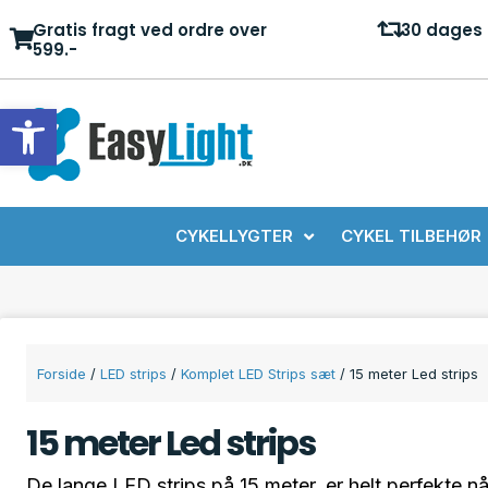
Gratis fragt ved ordre over
30 dages 
599.-
Open toolbar
CYKELLYGTER
CYKEL TILBEHØR
Forside
/
LED strips
/
Komplet LED Strips sæt
/ 15 meter Led strips
15 meter Led strips
De lange LED strips på 15 meter, er helt perfekte n