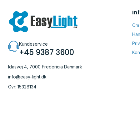
In
Om
Han
Pri
Kundeservice
+45 9387 3600
Kon
Idasvej 4, 7000 Fredericia Danmark
info@easy-light.dk
Cvr: 15328134