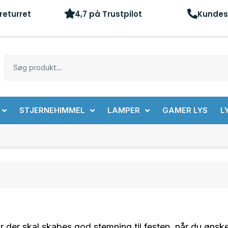
returret
4,7 på Trustpilot
Kundes
STJERNEHIMMEL
LAMPER
GAMER LYS
L
år der skal skabes god stemning til festen, når du øns