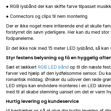
● RGB lysbånd der kan skifte farve tilpasset musik
● Connectors og clips til nem montering
Der er ikke noget mere irriterende end at skulle fa
forstyrret din søvn yderligere. Her kan du med st
fodpanelerne.
Er det ikke nok med 15 meter LED lysbånd, så kan v
Styr festens belysning og få en hyggelig afte
Sæt et lækkert
RGB LED bånd
op til din næste fes
farver ved hjælp af den lydfølsomme sensor. Du kan 
romantisk middag. Ønsker du udover den røde grønne
LED strips kan endvidere monteres i en LED skinner 
med til at skabe stemning uanset om det er varm 
Hurtig levering og kundeservice
Vi bestræber os på at give dig hurtig levering af din