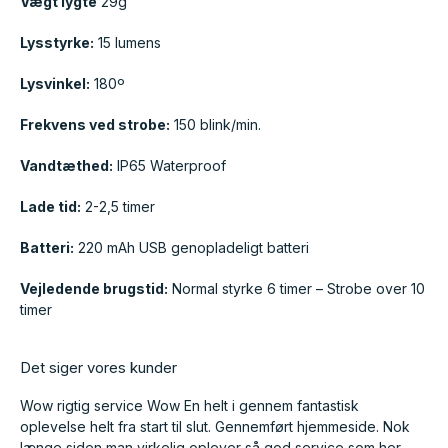
Vægt lygte
29g
Lysstyrke:
15 lumens
Lysvinkel:
180º
Frekvens ved strobe:
150 blink/min.
Vandtæthed:
IP65 Waterproof
Lade tid:
2-2,5 timer
Batteri:
220 mAh USB genopladeligt batteri
Vejledende brugstid:
Normal styrke 6 timer – Strobe over 10
timer
Det siger vores kunder
Wow rigtig service Wow En helt i gennem fantastisk
oplevelse helt fra start til slut. Gennemført hjemmeside. Nok
længe siden man virkelig oplever så god service som her.