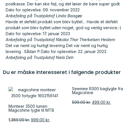
postkasse. Der kan ske fejl, og det løser de bare super godt.
Dato for oplevelse: 09. november 2022
Anbefaling på Trustpilot
af Linda Baagøe
Havde et defekt produkt som blev byttet… Havde et defekt
produkt som blev byttet uden noget, god og venlig service;-)
Dato for oplevelse: 17. januar 2023
Anbefaling på Trustpilot
af Nikolai Thor Therkelsen Heidem
Det var nemt og hurtigt levering Det var nemt og hurtig
levering . Sådan !!! Dato for oplevelse: 22. januar 2023
Anbefaling på Trustpilot
af Niels Deh
Du er måske interesseret i følgende produkter
Seemee R300 baglygte fra
Magicshine
599.00
kr.
499.00
kr.
Monteer 3500 lumen
Magicshine lygte til MTB
1,389.00
kr.
999.00
kr.