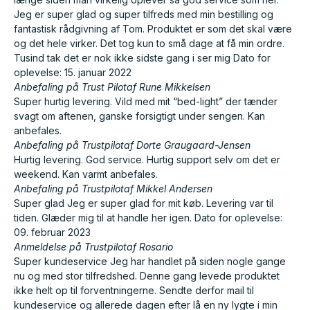
Jeg er super glad og super tilfreds med min bestilling og
fantastisk rådgivning af Tom. Produktet er som det skal være
og det hele virker. Det tog kun to små dage at få min ordre.
Tusind tak det er nok ikke sidste gang i ser mig Dato for
oplevelse: 15. januar 2022
Anbefaling på Trust Pilot
af Rune Mikkelsen
Super hurtig levering. Vild med mit “bed-light” der tænder
svagt om aftenen, ganske forsigtigt under sengen. Kan
anbefales.
Anbefaling på Trustpilot
af Dorte Graugaard-Jensen
Hurtig levering. God service. Hurtig support selv om det er
weekend. Kan varmt anbefales.
Anbefaling på Trustpilot
af Mikkel Andersen
Super glad Jeg er super glad for mit køb. Levering var til
tiden. Glæder mig til at handle her igen. Dato for oplevelse:
09. februar 2023
Anmeldelse på Trustpilot
af Rosario
Super kundeservice Jeg har handlet på siden nogle gange
nu og med stor tilfredshed. Denne gang levede produktet
ikke helt op til forventningerne. Sendte derfor mail til
kundeservice og allerede dagen efter lå en ny lygte i min