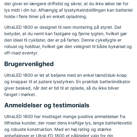
der giver en længere driftstid og sikrer, at du ikke løber tør for
lys midt i din tur. Afhængig af lysstyrkeindstillingen kan batteriet
holde i flere timer på en enkelt opladning.
UltraLED 1800 er designet til nem montering på styret. Det
betyder, at du nemt kan fastgøre og fjerne lygten, hvilket gør
den ideel til cyklister, der er på farten. Denne cykellygte er
robust og holdbar, hvilket gør den velegnet til både bykørsel og
off-road eventyr.
Brugervenlighed
UltraLED 1800 er let at betjene med en enkel tænd/sluk-knap
og knapper til at justere lysstyrken. En praktisk batteriindikator
giver besked, når det er tid til at oplade, så du ikke bliver
fanget i mørket.
Anmeldelser og testimonials
UltraLED 1800 har modtaget mange positive anmeldelser fra
tilfredse kunder, der roser dens kraftige lys, lange batterilevetid
og robuste konstruktion. Med en høj rating og stærke
anbefalinger er UltraLED 1800 et pålideligt valg for din