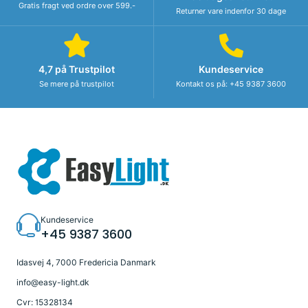
Gratis fragt ved ordre over 599.-
Returner vare indenfor 30 dage
4,7 på Trustpilot
Kundeservice
Se mere på trustpilot
Kontakt os på: +45 9387 3600
Kundeservice
+45 9387 3600
Idasvej 4, 7000 Fredericia Danmark
info@easy-light.dk
Cvr: 15328134