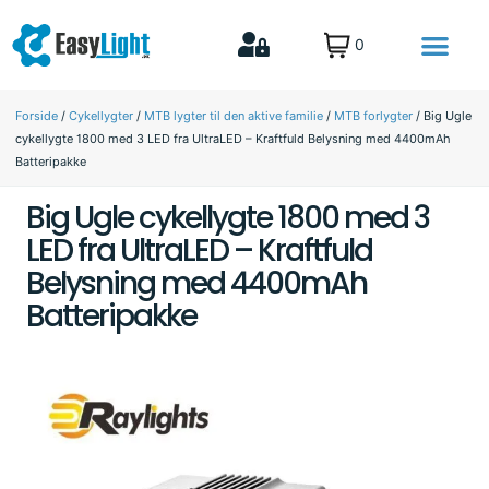
0
MTB lygter til den aktive familie
Lys til Fritid & biler
Forside
/
Cykellygter
/
MTB lygter til den aktive familie
/
MTB forlygter
/ Big Ugle
cykellygte 1800 med 3 LED fra UltraLED – Kraftfuld Belysning med 4400mAh
Batteripakke
Big Ugle cykellygte 1800 med 3
LED fra UltraLED – Kraftfuld
Belysning med 4400mAh
Batteripakke