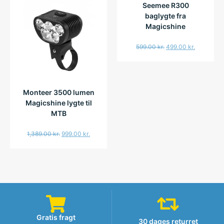
Seemee R300
baglygte fra
Magicshine
599.00
kr.
499.00
kr.
Monteer 3500 lumen
Magicshine lygte til
MTB
1,389.00
kr.
999.00
kr.
Gratis fragt
30 dages returret