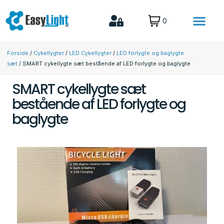
0
MTB lygter til den aktive familie
Lys til Fritid & biler
Forside
/
Cykellygter
/
LED Cykellygter
/
LED forlygte og baglygte
sæt
/ SMART cykellygte sæt bestående af LED forlygte og baglygte
SMART cykellygte sæt
bestående af LED forlygte og
baglygte