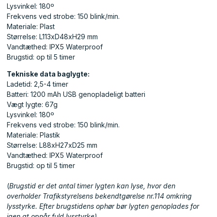
Lysvinkel: 180º
Frekvens ved strobe: 150 blink/min.
Materiale: Plast
Størrelse: L113xD48xH29 mm
Vandtæthed: IPX5 Waterproof
Brugstid: op til 5 timer
Tekniske data baglygte:
Ladetid: 2,5-4 timer
Batteri: 1200 mAh USB genopladeligt batteri
Vægt lygte: 67g
Lysvinkel: 180º
Frekvens ved strobe: 150 blink/min.
Materiale: Plastik
Størrelse: L88xH27xD25 mm
Vandtæthed: IPX5 Waterproof
Brugstid: op til 5 timer
(
Brugstid er det antal timer lygten kan lyse, hvor den
overholder Trafikstyrelsens bekendtgørelse nr.114 omkring
lysstyrke. Efter brugstidens ophør bør lygten genoplades for
igen at opnår fuld lysstyrke)