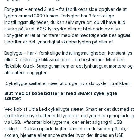
Forlygten – er med 3 led – fra fabrikkens side opgiver de at
lygten er med 2000 lumen. Forlygten har 3 forskellige
indstillingsmuligheder, du kan selv styre om du vil have fuld
styrke på lyset, 60% lysstyrke eller et blinkende hvid lys.
Forlygten er let at monterer med det medfølgende beslagsæt.
Herefter er det lynhurtigt at skubbe lygten på eller af.
Baglygte – har 4 forskellige indstillingsmuligheder, konstant lys
eller 3 forskellige blikvariationer – du bestemmer. Med den
fleksible Quick-Strap gummirem er det lynhurtigt at montere og
afmontere baglygten.
Cykellygte sættet er ideel at bruge, hvis du cykler i trafikken.
Slut med at købe batterier med SMART cykellygte
sættet
Ved køb af Ultra Led cykellygte sættet: Smart er det slut med at
skulle købe nye batterier til lygterne, da lygten er genopladelig
via USB. Afmonter blot lygterne, der er let adgang til USB
stikket – Du kan oplade lygten uanset om du sidder på job, i
skolen, hjemme eller andre steder hvor der findes en USB