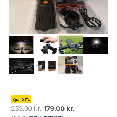
Spar 31%
259.00
kr.
179.00
kr.
Inkl. moms, og ekskl. fragtomkosninger