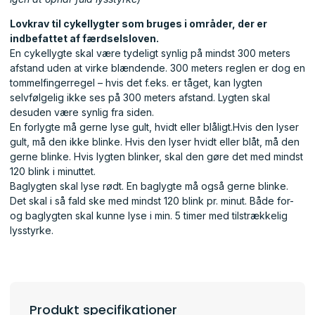
Lovkrav til cykellygter som bruges i områder, der er
indbefattet af færdselsloven.
En cykellygte skal være tydeligt synlig på mindst 300 meters
afstand uden at virke blændende. 300 meters reglen er dog en
tommelfingerregel – hvis det f.eks. er tåget, kan lygten
selvfølgelig ikke ses på 300 meters afstand. Lygten skal
desuden være synlig fra siden.
En forlygte må gerne lyse gult, hvidt eller blåligt.Hvis den lyser
gult, må den ikke blinke. Hvis den lyser hvidt eller blåt, må den
gerne blinke. Hvis lygten blinker, skal den gøre det med mindst
120 blink i minuttet.
Baglygten skal lyse rødt. En baglygte må også gerne blinke.
Det skal i så fald ske med mindst 120 blink pr. minut. Både for-
og baglygten skal kunne lyse i min. 5 timer med tilstrækkelig
lysstyrke.
Produkt specifikationer