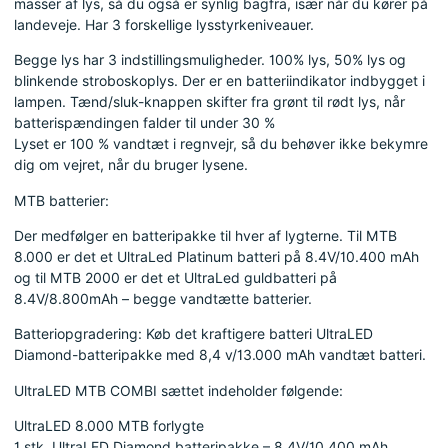
masser af lys, så du også er synlig bagfra, især når du kører på
landeveje. Har 3 forskellige lysstyrkeniveauer.
Begge lys har 3 indstillingsmuligheder. 100% lys, 50% lys og
blinkende stroboskoplys. Der er en batteriindikator indbygget i
lampen. Tænd/sluk-knappen skifter fra grønt til rødt lys, når
batterispændingen falder til under 30 %
Lyset er 100 % vandtæt i regnvejr, så du behøver ikke bekymre
dig om vejret, når du bruger lysene.
MTB batterier:
Der medfølger en batteripakke til hver af lygterne. Til MTB
8.000 er det et UltraLed Platinum batteri på 8.4V/10.400 mAh
og til MTB 2000 er det et UltraLed guldbatteri på
8.4V/8.800mAh – begge vandtætte batterier.
Batteriopgradering: Køb det kraftigere batteri UltraLED
Diamond-batteripakke med 8,4 v/13.000 mAh vandtæt batteri.
UltraLED MTB COMBI sættet indeholder følgende:
UltraLED 8.000 MTB forlygte
1 stk. UltraLED Diamond batteripakke – 8,4V/10.400 mAh