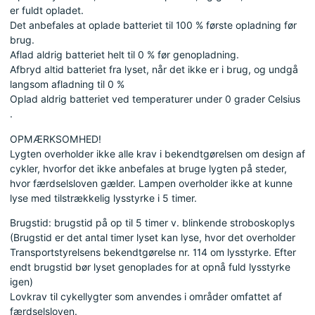
er fuldt opladet.
Det anbefales at oplade batteriet til 100 % første opladning før
brug.
Aflad aldrig batteriet helt til 0 % før genopladning.
Afbryd altid batteriet fra lyset, når det ikke er i brug, og undgå
langsom afladning til 0 %
Oplad aldrig batteriet ved temperaturer under 0 grader Celsius
.
OPMÆRKSOMHED!
Lygten overholder ikke alle krav i bekendtgørelsen om design af
cykler, hvorfor det ikke anbefales at bruge lygten på steder,
hvor færdselsloven gælder. Lampen overholder ikke at kunne
lyse med tilstrækkelig lysstyrke i 5 timer.
Brugstid: brugstid på op til 5 timer v. blinkende stroboskoplys
(Brugstid er det antal timer lyset kan lyse, hvor det overholder
Transportstyrelsens bekendtgørelse nr. 114 om lysstyrke. Efter
endt brugstid bør lyset genoplades for at opnå fuld lysstyrke
igen)
Lovkrav til cykellygter som anvendes i områder omfattet af
færdselsloven.