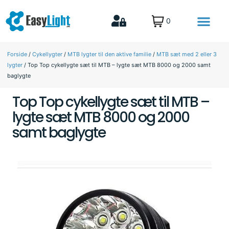
0
MTB lygter til den aktive familie
Lys til Fritid & biler
Forside
/
Cykellygter
/
MTB lygter til den aktive familie
/
MTB sæt med 2 eller 3
lygter
/ Top Top cykellygte sæt til MTB – lygte sæt MTB 8000 og 2000 samt
baglygte
Top Top cykellygte sæt til MTB –
lygte sæt MTB 8000 og 2000
samt baglygte