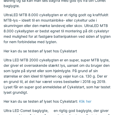
løsning og så kan man ses bagfra med god lys fra din Comet
baglygte.
UltraLED MTB 8.000 cykellygten er et rigtig godt og kraftfuldt
MTB-lys – ideelt til en mountainbike- eller cykeltur ude i
skumringen eller den mørke landevej eller skov. UltraLED MTB
8.000 cykellygten er bedst egnet til montering på dit cykelstyr
med mulighed for at fastgøre batteripakken ved siden af
lygten
for nem forbindelse med lygten.
Her kan du se testen af
lyset hos Cykelstart
Ultra LED MTB 2000 cykellygten er en super, super MTB lygte,
der giver et overraskende stærkt lys, uanset om du bruger den
som lygte på styret eller som hjelmlygte. På grund af sin
størrelse er den ideel til hjelmen og vejer kun ca. 130 g. Der er
en grund til, at det har været vores bestseller i 2018 og 2019.
Lyset får en super god anmeldelse af Cykelstart, som har testet
lyset grundigt.
Her kan du se testen af
lyset hos Cykelstart:
Klik her
Ultra LED Comet baglygte, en rigtig god baglygte, der giver