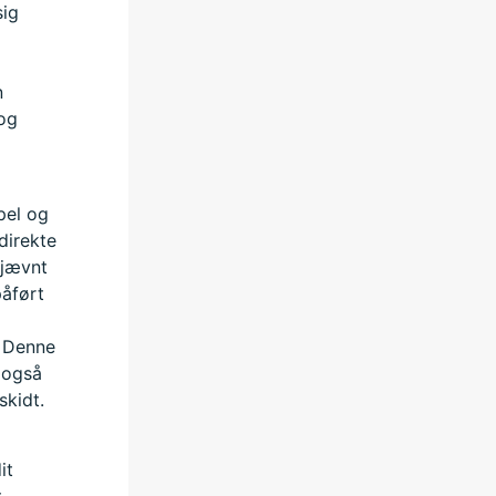
sig
n
 og
pel og
direkte
 jævnt
påført
. Denne
 også
skidt.
it