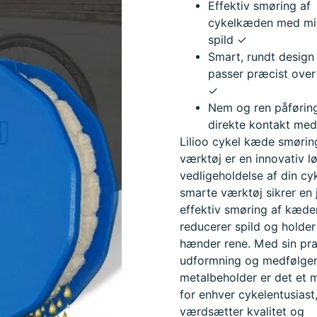
Effektiv smøring af
cykelkæden med mi
spild ✓
Smart, rundt design
passer præcist ove
✓
Nem og ren påførin
direkte kontakt med
Lilioo cykel kæde smørin
værktøj er en innovativ lø
vedligeholdelse af din cy
smarte værktøj sikrer en
effektiv smøring af kæde
reducerer spild og holder
hænder rene. Med sin pra
udformning og medfølge
metalbeholder er det et 
for enhver cykelentusiast
værdsætter kvalitet og