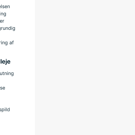
elsen
ing
er
grundig
ring af
leje
utning
lse
spild