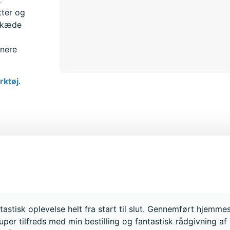
t
tter og
l kæde
enere
rktøj
.
astisk oplevelse helt fra start til slut. Gennemført hjemme
uper tilfreds med min bestilling og fantastisk rådgivning a