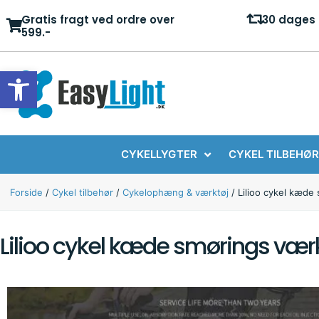
Gratis fragt ved ordre over
30 dages 
599.-
Open toolbar
CYKELLYGTER
CYKEL TILBEHØR
Forside
/
Cykel tilbehør
/
Cykelophæng & værktøj
/ Lilioo cykel kæde
Lilioo cykel kæde smørings vær