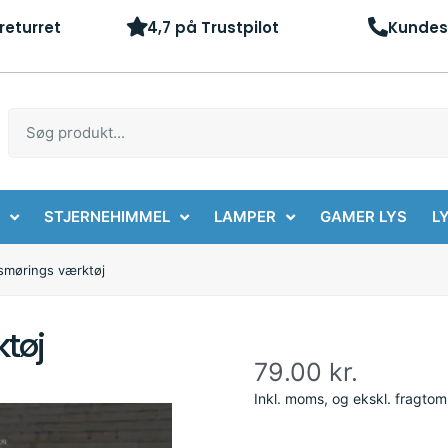
returret
4,7 på Trustpilot
Kundes
STJERNEHIMMEL
LAMPER
GAMER LYS
LY
 smørings værktøj
ktøj
79.00
kr.
Inkl. moms, og ekskl. fragto