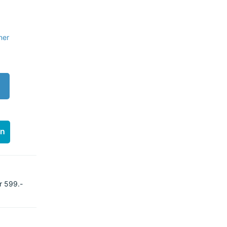
ner
en
r 599.-