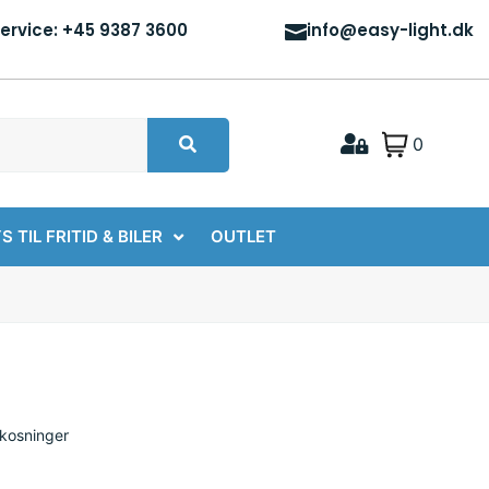
ervice: +45 9387 3600
info@easy-light.dk
0
S TIL FRITID & BILER
OUTLET
mkosninger