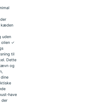
nimal
 der
r kæden
g uden
 olien ✓
gs
sning til
kel. Dette
 jævn og
n,
 dine
ktiske
nde
must-have
, der