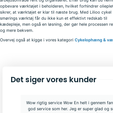
arbejdsområde rent og organiseret. Efter brug kan du nem
opbevare værktøjet i beholderen, hvilket forhindrer olieple
sikrer, at værktøjet er klar til næste brug. Med Lilioo cyke
smørings værktøj får du ikke kun et effektivt redskab til
kædepleje, men også en løsning, der gør hele processen r
og mere bekvem.
Overvej også at kigge i vores kategori
Cykelophæng & væ
Det siger vores kunder
Wow rigtig service Wow En helt i gennem fant
god service som her. Jeg er super glad og s