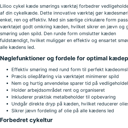
Lilioo cykel kæde smørings værktøj forbedrer vedligehold
af din cykelkæde. Dette innovative værktøj gør kædesmør
enkel, ren og effektiv. Med sin særlige cirkulære form pass
værktøjet godt omkring kæden, hvilket sikrer en jævn og 
smøring uden spild. Den runde form omslutter kæden
fuldstændigt, hvilket muliggør en effektiv og ensartet smø
alle kædens led.
Nøglefunktioner og fordele for optimal kædep
Effektiv smøring med rund form til perfekt kædeomsl
Præcis oliepåføring via værktøjet minimerer spild
Nem og hurtig anvendelse sparer tid på vedligeholde
Holder arbejdsområdet rent og organiseret
Inkluderer praktisk metalbeholder til opbevaring
Undgår direkte dryp på kæden, hvilket reducerer olie
Sikrer jævn fordeling af olie på alle kædens led
Forbedret cykeltur