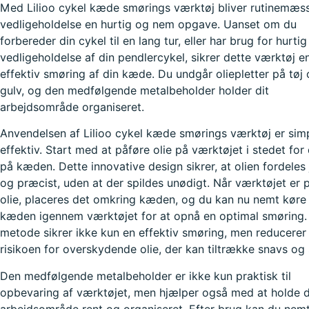
Med Lilioo cykel kæde smørings værktøj bliver rutinemæs
vedligeholdelse en hurtig og nem opgave. Uanset om du
forbereder din cykel til en lang tur, eller har brug for hurtig
vedligeholdelse af din pendlercykel, sikrer dette værktøj e
effektiv smøring af din kæde. Du undgår oliepletter på tøj
gulv, og den medfølgende metalbeholder holder dit
arbejdsområde organiseret.
Anvendelsen af Lilioo cykel kæde smørings værktøj er sim
effektiv. Start med at påføre olie på værktøjet i stedet for 
på kæden. Dette innovative design sikrer, at olien fordeles
og præcist, uden at der spildes unødigt. Når værktøjet er 
olie, placeres det omkring kæden, og du kan nu nemt køre
kæden igennem værktøjet for at opnå en optimal smøring
metode sikrer ikke kun en effektiv smøring, men reducerer
risikoen for overskydende olie, der kan tiltrække snavs og 
Den medfølgende metalbeholder er ikke kun praktisk til
opbevaring af værktøjet, men hjælper også med at holde d