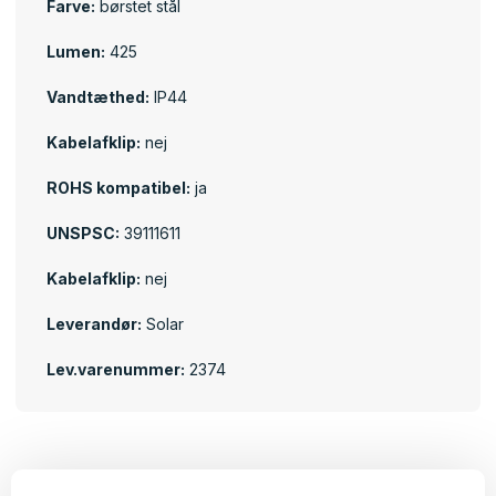
Farve:
børstet stål
Lumen:
425
Vandtæthed:
IP44
Kabelafklip:
nej
ROHS kompatibel:
ja
UNSPSC:
39111611
Kabelafklip:
nej
Leverandør:
Solar
Lev.varenummer:
2374