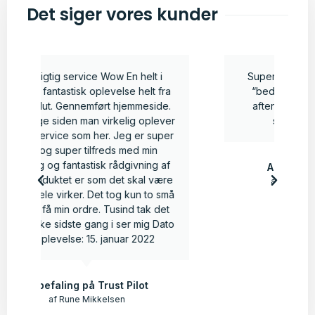
Det siger vores kunder
Super hurtig levering. Vild med mit
a
“bed-light” der tænder svagt om
.
aftenen, ganske forsigtigt under
er
sengen. Kan anbefales.
r
f
Anbefaling på Trustpilot
e
af Dorte Graugaard-Jensen
å
to