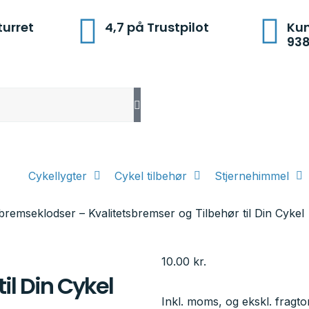
turret
4,7 på Trustpilot
Kun
93
Cykellygter
Cykel tilbehør
Stjernehimmel
bremseklodser – Kvalitetsbremser og Tilbehør til Din Cykel
10.00
kr.
il Din Cykel
Inkl. moms, og ekskl. fragt