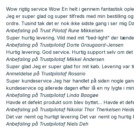
Wow rigtig service Wow En helt i gennem fantastisk oplev
Jeg er super glad og super tilfreds med min bestilling o
ordre. Tusind tak det er nok ikke sidste gang i ser mig D
Anbefaling på Trust Pilot
af Rune Mikkelsen
Super hurtig levering. Vild med mit “bed-light” der tænd
Anbefaling på Trustpilot
af Dorte Graugaard-Jensen
Hurtig levering. God service. Hurtig support selv om de
Anbefaling på Trustpilot
af Mikkel Andersen
Super glad Jeg er super glad for mit køb. Levering var ti
Anmeldelse på Trustpilot
af Rosario
Super kundeservice Jeg har handlet på siden nogle gange
kundeservice og allerede dagen efter lå en ny lygte i mi
Anbefaling på Trustpilot
af Linda Baagøe
Havde et defekt produkt som blev byttet… Havde et defek
Anbefaling på Trustpilot
af Nikolai Thor Therkelsen Hei
Det var nemt og hurtigt levering Det var nemt og hurtig l
Anbefaling på Trustpilot
af Niels Deh