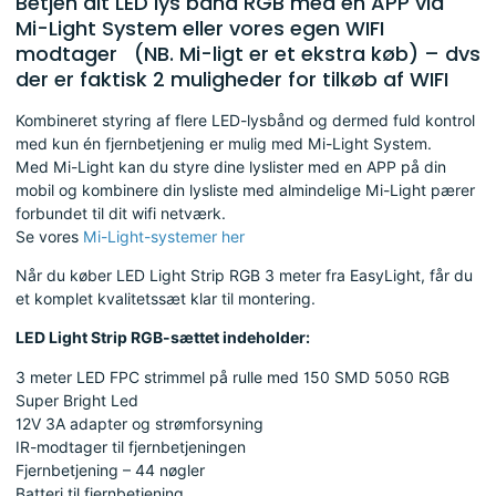
Betjen dit LED lys bånd RGB med en APP via
Mi-Light System eller vores egen WIFI
modtager (NB. Mi-ligt er et ekstra køb) – dvs
der er faktisk 2 muligheder for tilkøb af WIFI
Kombineret styring af flere LED-lysbånd og dermed fuld kontrol
med kun én fjernbetjening er mulig med Mi-Light System.
Med Mi-Light kan du styre dine lyslister med en APP på din
mobil og kombinere din lysliste med almindelige Mi-Light pærer
forbundet til dit wifi netværk.
Se vores
Mi-Light-systemer her
Når du køber LED Light Strip RGB 3 meter fra EasyLight, får du
et komplet kvalitetssæt klar til montering.
LED Light Strip RGB-sættet indeholder:
3 meter LED FPC strimmel på rulle med 150 SMD 5050 RGB
Super Bright Led
12V 3A adapter og strømforsyning
IR-modtager til fjernbetjeningen
Fjernbetjening – 44 nøgler
Batteri til fjernbetjening