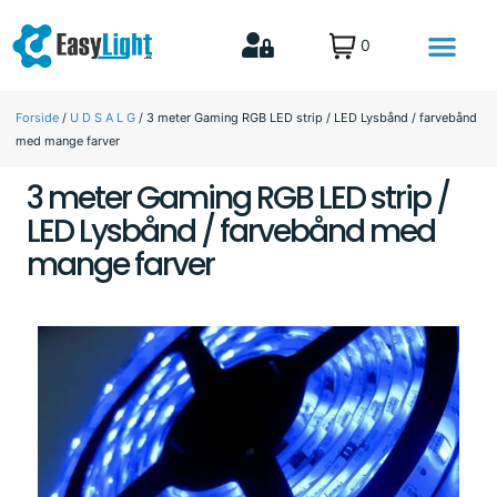
0
MTB lygter til den aktive familie
Lys til Fritid & biler
Forside
/
U D S A L G
/ 3 meter Gaming RGB LED strip / LED Lysbånd / farvebånd
med mange farver
3 meter Gaming RGB LED strip /
LED Lysbånd / farvebånd med
mange farver