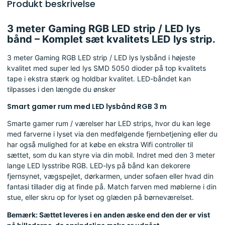
Produkt beskrivelse
3 meter Gaming RGB LED strip / LED lys
bånd – Komplet sæt kvalitets LED lys strip.
3 meter Gaming RGB LED strip / LED lys lysbånd i højeste
kvalitet med super led lys SMD 5050 dioder på top kvalitets
tape i ekstra stærk og holdbar kvalitet. LED-båndet kan
tilpasses i den længde du ønsker
Smart gamer rum med LED lysbånd RGB 3 m
Smarte gamer rum / værelser har LED strips, hvor du kan lege
med farverne i lyset via den medfølgende fjernbetjening eller du
har også mulighed for at købe en ekstra Wifi controller til
sættet, som du kan styre via din mobil. Indret med den 3 meter
lange LED lysstribe RGB. LED-lys på bånd kan dekorere
fjernsynet, vægspejlet, dørkarmen, under sofaen eller hvad din
fantasi tillader dig at finde på. Match farven med møblerne i din
stue, eller skru op for lyset og glæden på børneværelset.
Bemærk: Sættet leveres i en anden æske end den der er vist