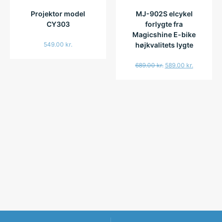
Projektor model
MJ-902S elcykel
CY303
forlygte fra
Magicshine E-bike
549.00
kr.
højkvalitets lygte
689.00
kr.
589.00
kr.