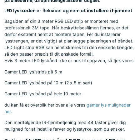
på billederne, da oprindelige æske er udgået.
LED lyskæden er fleksibel og nem at installere i hjemmet
Bagsiden af
din 3 meter RGB LED strip er monteret med
professionelt 3M tape. Når beskyttelsesfilmen fjernes, er det
derfor ekstremt nemt at montere tapen. Før du installerer
lysstrengen, er det vigtigt at planlægge placeringen af
båndet.
LED Light strip RGB kan nemt skæres til i den ønskede længde,
så den passer præcis til dit ønskede formål.
Hvis 3 meter LED lysbånd ikke er nok til opgaven, så tjek vores:
Gamer LED lys strips på 5 m
Gamer LED lys bånd på 10 m (2 x 5 m sæt)
Gamer LED lys bånd på hele 10 meter
du kan få et overblik her over alle vores
gamer lys muligheder
her
.
Den medfølgende IR-fjernbetjening med 44 taster giver dig
mulighed for at indstille farver og lysstyrke, som du ønsker.